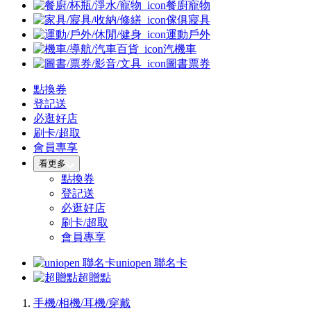
餐廚寵物
傢俱寢具
運動戶外
汽機車
圖書票券
點換券
登記送
必逛好店
刷卡/超取
會員專享
看更多
點換券
登記送
必逛好店
刷卡/超取
會員專享
uniopen 聯名卡
超贈點
手機/相機/耳機/穿戴