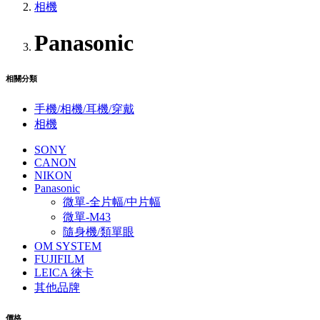
相機
Panasonic
相關分類
手機/相機/耳機/穿戴
相機
SONY
CANON
NIKON
Panasonic
微單-全片幅/中片幅
微單-M43
隨身機/類單眼
OM SYSTEM
FUJIFILM
LEICA 徠卡
其他品牌
價格