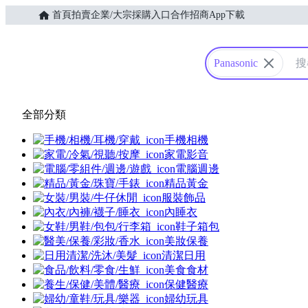
首頁
拍賣
企業/大宗採購入口
合作招商
App下載
Yahoo購物中心
Panasonic
全部分類
手機相機
家電影音
電腦週邊
精品黃金
服裝飾品
內睡衣
鞋子箱包
美妝保養
清潔日用
美食食材
保健醫療
婦幼玩具