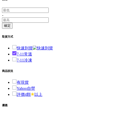
-
確定
取貨方式
快速到貨
7-11常溫
7-11冷凍
商品狀況
有現貨
Yahoo自營
評價4顆
以上
優惠