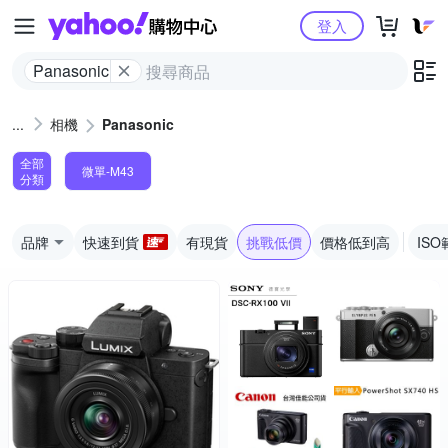
Yahoo購物中心
登入
Panasonic
相機
Panasonic
全部
微單-M43
分類
品牌
快速到貨
有現貨
挑戰低價
價格低到高
ISO