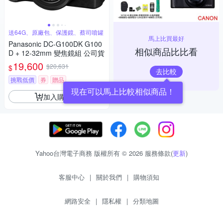
送64G、原廠包、保護鏡、蔡司噴罐
馬上比買最好
Panasonic DC-G100DK G100
相似商品比比看
D + 12-32mm 變焦鏡組 公司貨
19,600
$20,631
$
去比較
挑戰低價
券
贈品
現在可以馬上比較相似商品！
加入購物車
Yahoo台灣電子商務 版權所有 © 2026 服務條款(
更新
)
客服中心
|
關於我們
|
購物須知
網路安全
|
隱私權
|
分類地圖