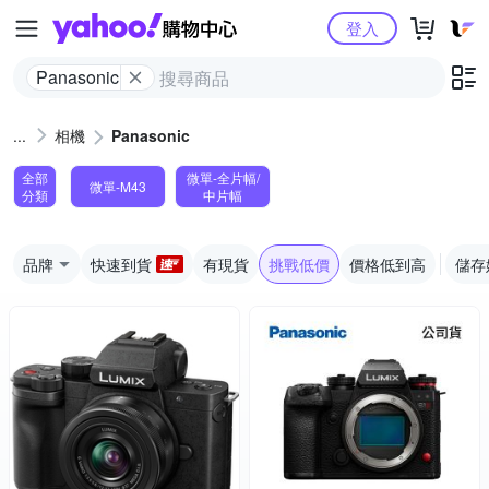
Yahoo購物中心
登入
Panasonic
相機
Panasonic
全部
微單-全片幅/
微單-M43
分類
中片幅
品牌
快速到貨
有現貨
挑戰低價
價格低到高
儲存