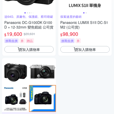
送64G、原廠包、保護鏡、蔡司噴罐
探索速度的藝術
Panasonic DC-G100DK G100
Panasonic LUMIX S1II DC-S1
D + 12-32mm 變焦鏡組 公司貨
M2 (公司貨)
19,600
98,900
$20,631
$
$
挑戰低價
券
贈品
挑戰低價
券
加入購物車
加入購物車