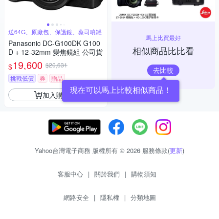
送64G、原廠包、保護鏡、蔡司噴罐
馬上比買最好
Panasonic DC-G100DK G100
相似商品比比看
D + 12-32mm 變焦鏡組 公司貨
19,600
$20,631
$
去比較
挑戰低價
券
贈品
現在可以馬上比較相似商品！
加入購物車
Yahoo台灣電子商務 版權所有 © 2026 服務條款(
更新
)
客服中心
|
關於我們
|
購物須知
網路安全
|
隱私權
|
分類地圖