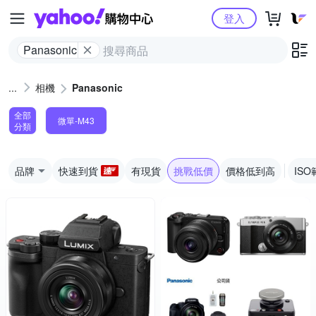
Yahoo購物中心
登入
Panasonic
相機
Panasonic
全部
微單-M43
分類
品牌
快速到貨
有現貨
挑戰低價
價格低到高
ISO