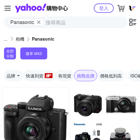
Yahoo購物中心
登入
Panasonic
相機
Panasonic
全部
微單-M43
分類
品牌
快速到貨
有現貨
挑戰低價
價格低到高
ISO