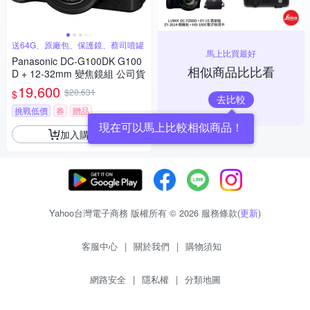
送64G、原廠包、保護鏡、蔡司噴罐
馬上比買最好
Panasonic DC-G100DK G100
相似商品比比看
D + 12-32mm 變焦鏡組 公司貨
19,600
$20,631
$
去比較
挑戰低價
券
贈品
現在可以馬上比較相似商品！
加入購物車
Yahoo台灣電子商務 版權所有 © 2026 服務條款(
更新
)
客服中心
|
關於我們
|
購物須知
網路安全
|
隱私權
|
分類地圖