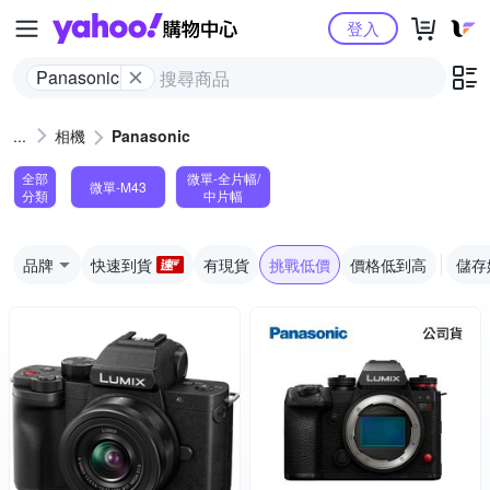
Yahoo購物中心
登入
Panasonic
相機
Panasonic
全部
微單-全片幅/
微單-M43
分類
中片幅
品牌
快速到貨
有現貨
挑戰低價
價格低到高
儲存