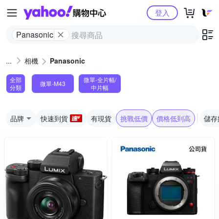
Yahoo購物中心
登入
Panasonic
相機
Panasonic
全部
微單-全片幅/
微單-M43
分類
中片幅
品牌
快速到貨
有現貨
挑戰低價
價格低到高
儲存