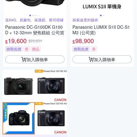
送64G、原廠包、保護鏡、蔡司噴罐
探索速度的藝術
Panasonic DC-G100DK G100
Panasonic LUMIX S1II DC-S1
D + 12-32mm 變焦鏡組 公司貨
M2 (公司貨)
19,600
98,900
$20,631
$
$
挑戰低價
券
贈品
挑戰低價
券
加入購物車
加入購物車