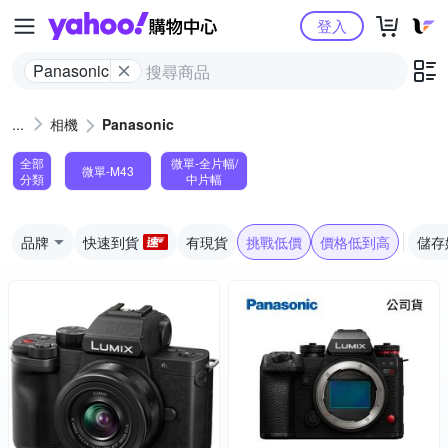
Yahoo購物中心
登入
Panasonic
相機
Panasonic
全部
微單-全片幅/
微單-M43
分類
中片幅
品牌
快速到貨
有現貨
挑戰低價
價格低到高
儲存