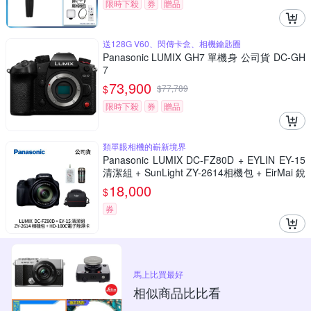
限時下殺
券
贈品
送128G V60、閃傳卡盒、相機鑰匙圈
Panasonic LUMIX GH7 單機身 公司貨 DC-GH
7
73,900
$
$
77,789
限時下殺
券
贈品
類單眼相機的嶄新境界
Panasonic LUMIX DC-FZ80D + EYLIN EY-15
清潔組 + SunLight ZY-2614相機包 + EirMai 銳
瑪 HD-100C電子除濕卡 FZ80D (公司貨)
18,000
$
券
馬上比買最好
相似商品比比看