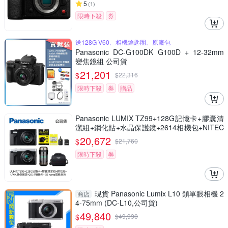
5
(
1
)
限時下殺
券
送128G V60、相機鑰匙圈、原廠包
Panasonic DC-G100DK G100D + 12-32mm
變焦鏡組 公司貨
21,201
$
$
22,316
限時下殺
券
贈品
Panasonic LUMIX TZ99+128G記憶卡+膠囊清
潔組+鋼化貼+水晶保護鏡+2614相機包+NITEC
ORE BB nano 迷你電動氣吹(公司貨)
20,672
$
$
21,760
限時下殺
券
現貨 Panasonic Lumix L10 類單眼相機 2
商店
4-75mm (DC-L10,公司貨)
49,840
$
$
49,990