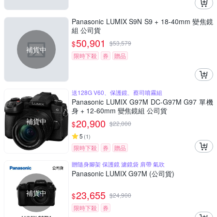
Panasonic LUMIX S9N S9 + 18-40mm 變焦鏡
組 公司貨
50,901
$
$
53,579
補貨中
限時下殺
券
贈品
送128G V60、保護鏡、蔡司噴霧組
Panasonic LUMIX G97M DC-G97M G97 單機
身 + 12-60mm 變焦鏡組 公司貨
補貨中
20,900
$
$
22,000
5
(
1
)
限時下殺
券
贈品
贈隨身腳架 保護鏡 濾鏡袋 肩帶 氣吹
Panasonic LUMIX G97M (公司貨)
補貨中
23,655
$
$
24,900
限時下殺
券