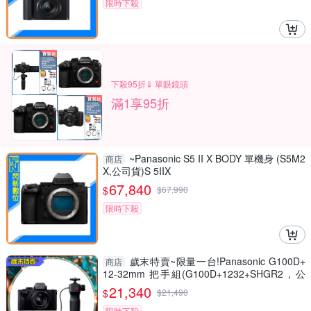
限時下殺
下殺95折⇓ 單眼鏡頭
滿1享95折
~Panasonic S5 II X BODY 單機身 (S5M2
商店
X,公司貨)S 5IIX
67,840
$
$
67,990
限時下殺
歲末特賣~限量一台!Panasonic G100D+
商店
12-32mm 把手組(G100D+1232+SHGR2，公
司貨)
21,340
$
$
21,490
限時下殺