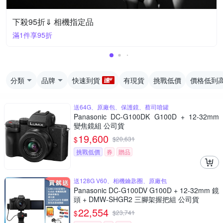
下殺95折⇓ 相機指定品
滿1件享95折
分類
品牌
快速到貨
有現貨
挑戰低價
價格低到
送64G、原廠包、保護鏡、蔡司噴罐
Panasonic DC-G100DK G100D + 12-32mm
變焦鏡組 公司貨
19,600
$
$
20,631
挑戰低價
券
贈品
送128G V60、相機鑰匙圈、原廠包
Panasonic DC-G100DV G100D + 12-32mm 鏡
頭 + DMW-SHGR2 三腳架握把組 公司貨
22,554
$
$
23,741