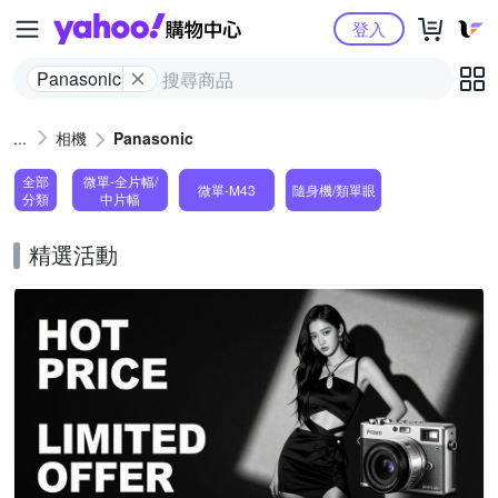
Yahoo購物中心
登入
Panasonic
相機
Panasonic
全部
微單-全片幅/
微單-M43
隨身機/類單眼
分類
中片幅
精選活動