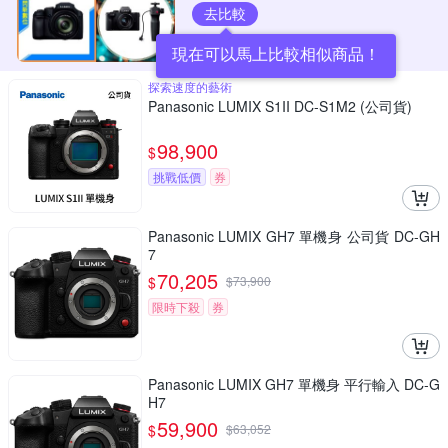
去比較
現在可以馬上比較相似商品！
探索速度的藝術
Panasonic LUMIX S1II DC-S1M2 (公司貨)
98,900
$
挑戰低價
券
Panasonic LUMIX GH7 單機身 公司貨 DC-GH
7
70,205
$
$
73,900
限時下殺
券
Panasonic LUMIX GH7 單機身 平行輸入 DC-G
H7
59,900
$
$
63,052