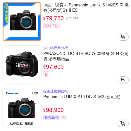
現貨~~Panasonic Lumix S1M2ES 單機
商店
身(公司貨)S1 II ES
79,750
$
$
79,900
限時下殺
全片幅專業相機
PANASONIC DC-S1H BODY 單機身 S1H 公司
貨 贈專屬贈品
補貨中
97,600
$
券
探索速度的藝術
Panasonic LUMIX S1II DC-S1M2 (公司貨)
98,900
$
挑戰低價
券