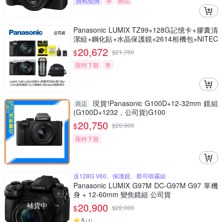
挑戰低價
券
贈品
Panasonic LUMIX TZ99+128G記憶卡+膠囊清
潔組+鋼化貼+水晶保護鏡+2614相機包+NITEC
ORE BB nano 迷你電動氣吹(公司貨)
20,672
$
$
21,760
限時下殺
券
現貨!Panasonic G100D+12-32mm 鏡組
商店
(G100D+1232，公司貨)G100
20,750
$
$
20,900
限時下殺
送128G V60、保護鏡、蔡司噴霧組
Panasonic LUMIX G97M DC-G97M G97 單機
身 + 12-60mm 變焦鏡組 公司貨
補貨中
20,900
$
$
22,000
5
(
1
)