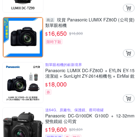
現貨 Panasonic LUMIX FZ80D (公司貨)
商店
類單眼相機
16,650
$
$
16,800
限時下殺
類單眼相機的嶄新境界
Panasonic LUMIX DC-FZ80D + EYLIN EY-15
清潔組 + SunLight ZY-2614相機包 + EirMai 銳
瑪 HD-100C電子除濕卡 FZ80D (公司貨)
18,000
$
券
送64G、原廠包、保護鏡、蔡司噴罐
Panasonic DC-G100DK G100D + 12-32mm
變焦鏡組 公司貨
19,600
$
$
20,631