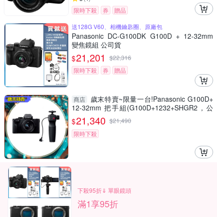
限時下殺
券
贈品
送128G V60、相機鑰匙圈、原廠包
Panasonic DC-G100DK G100D + 12-32mm
變焦鏡組 公司貨
21,201
$
$
22,316
限時下殺
券
贈品
歲末特賣~限量一台!Panasonic G100D+
商店
12-32mm 把手組(G100D+1232+SHGR2，公
司貨)
21,340
$
$
21,490
限時下殺
下殺95折⇓ 單眼鏡頭
滿1享95折