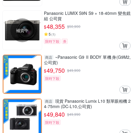
Panasonic LUMIX S9N S9 + 18-40mm 變焦鏡
組 公司貨
48,355
$
$
50,900
補貨中
5
(
1
)
限時下殺
券
~Panasonic G9 II BODY 單機身(G9M2,
商店
公司貨)
49,750
$
$
49,900
限時下殺
現貨 Panasonic Lumix L10 類單眼相機 2
商店
4-75mm (DC-L10,公司貨)
49,840
$
$
49,990
限時下殺