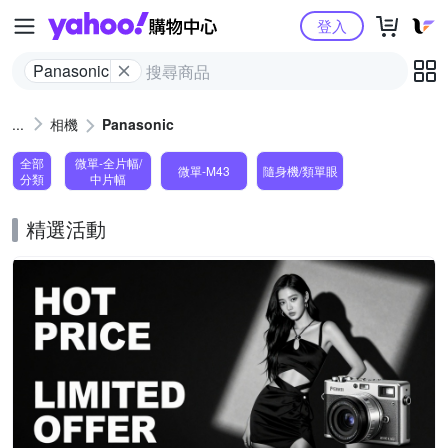
Yahoo購物中心
登入
Panasonic
相機
Panasonic
全部
微單-全片幅/
微單-M43
隨身機/類單眼
分類
中片幅
精選活動