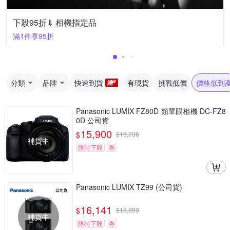
下殺95折⇓ 相機指定品
滿1件享95折
分類
品牌
快速到貨
有現貨
挑戰低價
價格低到
Panasonic LUMIX FZ80D 類單眼相機 DC-FZ8
0D 公司貨
15,900
$
$
16,736
補貨中
限時下殺
券
Panasonic LUMIX TZ99 (公司貨)
16,141
$
$
16,990
補貨中
限時下殺
券