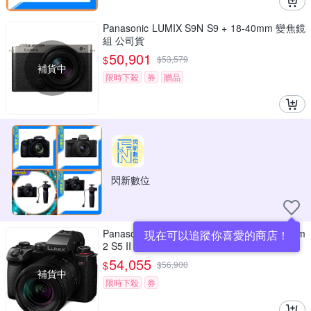
Panasonic LUMIX S9N S9 + 18-40mm 變焦鏡
組 公司貨
50,901
$
$
53,579
補貨中
限時下殺
券
贈品
閃新數位
Panasonic S5II + 20-60mm F3.5-5.6 KIT S5m
現在可以追蹤你喜愛的商店！
2 S5 II 變焦鏡組 公司貨
54,055
$
$
56,900
補貨中
限時下殺
券