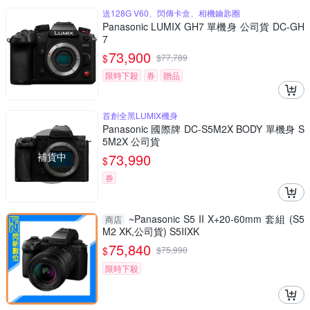
送128G V60、閃傳卡盒、相機鑰匙圈
Panasonic LUMIX GH7 單機身 公司貨 DC-GH
7
73,900
$
$
77,789
限時下殺
券
贈品
首創全黑LUMIX機身
Panasonic 國際牌 DC-S5M2X BODY 單機身 S
5M2X 公司貨
補貨中
73,990
$
券
~Panasonic S5 II X+20-60mm 套組 (S5
商店
M2 XK,公司貨) S5IIXK
75,840
$
$
75,990
限時下殺