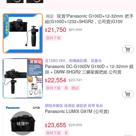
現貨!Panasonic G100D+12-32mm 把手
商店
組(G100D+1232+SHGR2，公司貨)G100
21,750
$
$
21,900
限時下殺
送128G V60、相機鑰匙圈、原廠包
Panasonic DC-G100DV G100D + 12-32mm 鏡
頭 + DMW-SHGR2 三腳架握把組 公司貨
22,554
$
$
23,741
限時下殺
券
贈品
贈隨身腳架 保護鏡 濾鏡袋 肩帶 氣吹
Panasonic LUMIX G97M (公司貨)
補貨中
23,655
$
$
24,900
限時下殺
券