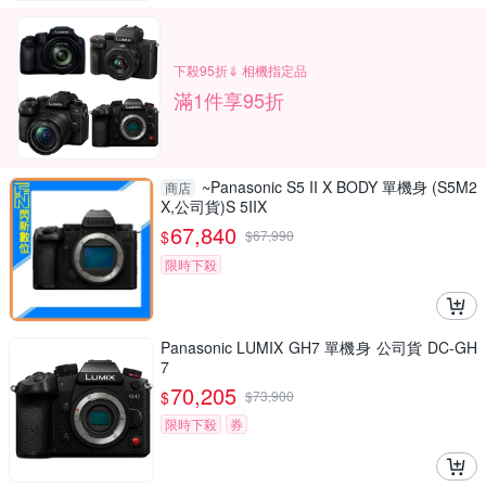
下殺95折⇓ 相機指定品
滿1件享95折
~Panasonic S5 II X BODY 單機身 (S5M2
商店
X,公司貨)S 5IIX
67,840
$
$
67,990
限時下殺
Panasonic LUMIX GH7 單機身 公司貨 DC-GH
7
70,205
$
$
73,900
限時下殺
券