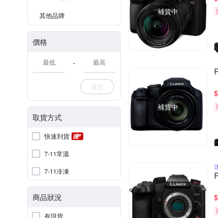
補貨中
其他品牌
價格
-
確定
$
補貨中
取貨方式
快速到貨
7-11常溫
7-11冷凍
商品狀況
$
有現貨