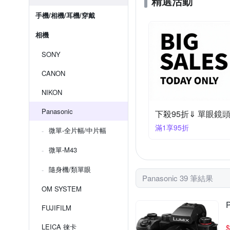
精選活動
手機/相機/耳機/穿戴
相機
SONY
CANON
NIKON
Panasonic
下殺95折⇓ 單眼鏡
滿1享95折
微單-全片幅/中片幅
微單-M43
隨身機/類單眼
Panasonic 39 筆結果
OM SYSTEM
FUJIFILM
LEICA 徠卡
$