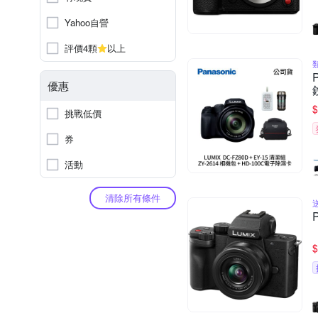
Yahoo自營
評價4顆
以上
優惠
$
挑戰低價
券
活動
清除所有條件
$