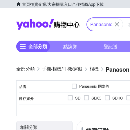
首頁
拍賣
企業/大宗採購入口
合作招商
App下載
Yahoo購物中心
Panasonic
全部分類
點換券
登記送
Panason
手機/相機/耳機/穿戴
相機
Panasonic 國際牌
品牌
SD
SDXC
SDHC
儲存媒介
品牌名稱
翻轉式螢幕
微單眼
2.0~2.5吋
2001萬~3000萬像素
公司貨
一般型相機
平行輸入
2.5~2.9吋
160
無
CMOS
Live MOS
TFT LCD
螢幕類型
影像感應器
相機類型
螢幕尺寸
有效像素
來源
相關分類