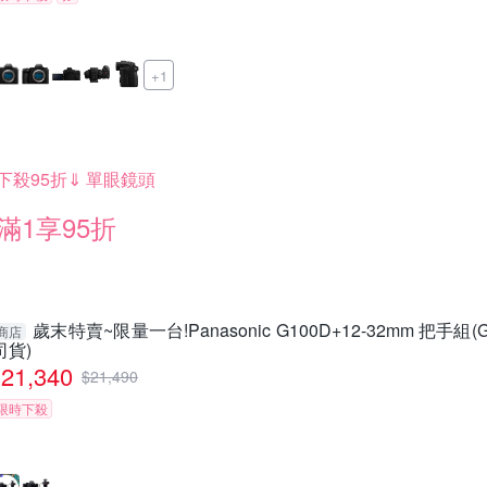
+1
下殺95折⇓ 單眼鏡頭
滿1享95折
歲末特賣~限量一台!Panasonic G100D+12-32mm 把手組(
商店
司貨)
21,340
$
21,490
限時下殺