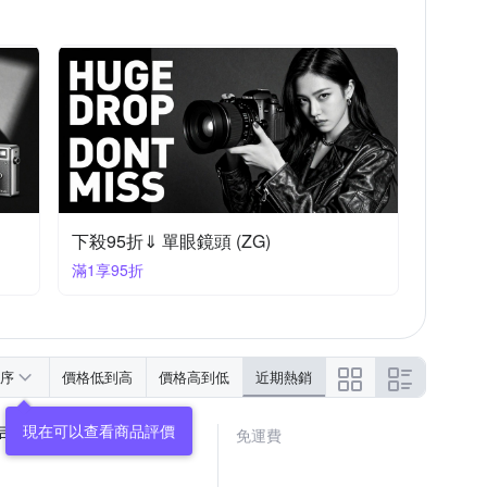
下殺95折⇓ 單眼鏡頭 (ZG)
滿1享95折
序
價格低到高
價格高到低
近期熱銷
 公司貨
免運費