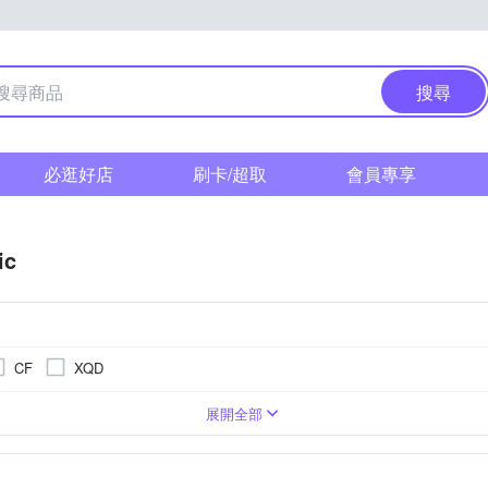
搜尋
必逛好店
刷卡/超取
會員專享
ic
CF
XQD
1萬~2000萬像素
單眼
3.0吋以上
可觸控式螢幕
1/2.3吋 CMOS
類單眼相機(PASM功能)
4000萬像素以上
無
1吋 CMOS
3001萬~5000萬像素
BSI CMOS(高感光背照式)
展開全部