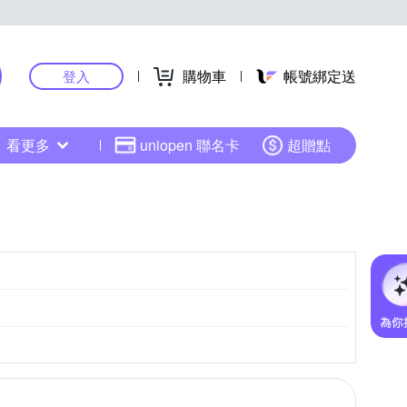
購物車
帳號綁定送
登入
看更多
uniopen 聯名卡
超贈點
M4/3