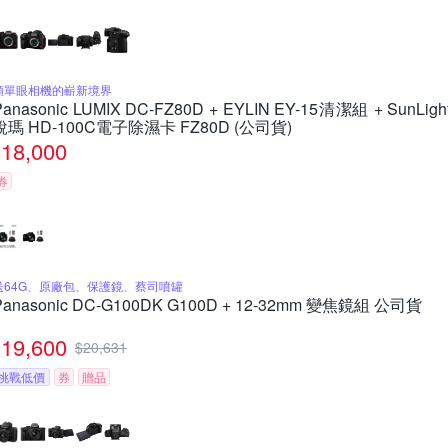
類單眼相機的嶄新境界
Panasonic LUMIX DC-FZ80D + EYLIN EY-15清潔組 + SunLigh
銳瑪 HD-100C電子除濕卡 FZ80D (公司貨)
18,000
券
送64G、原廠包、保護鏡、蔡司噴罐
Panasonic DC-G100DK G100D + 12-32mm 變焦鏡組 公司貨
19,600
$
20,631
挑戰低價
券
贈品