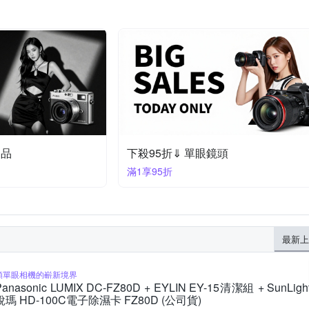
定品
下殺95折⇓ 單眼鏡頭
滿1享95折
最新上
類單眼相機的嶄新境界
Panasonic LUMIX DC-FZ80D + EYLIN EY-15清潔組 + SunLigh
銳瑪 HD-100C電子除濕卡 FZ80D (公司貨)