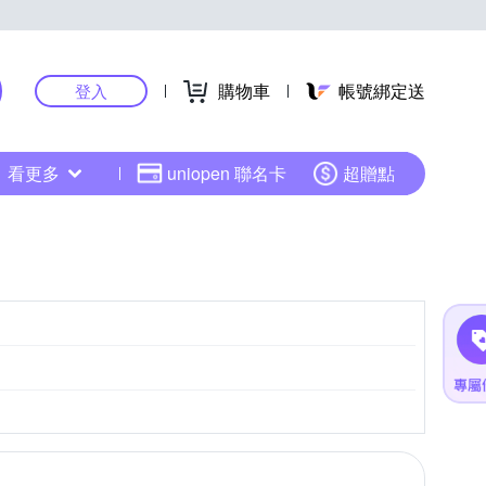
購物車
帳號綁定送
登入
看更多
uniopen 聯名卡
超贈點
M4/3