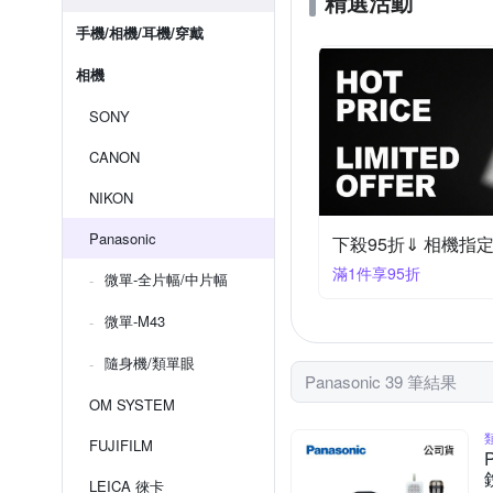
精選活動
手機/相機/耳機/穿戴
相機
SONY
CANON
NIKON
Panasonic
下殺95折⇓ 相機指
滿1件享95折
微單-全片幅/中片幅
微單-M43
隨身機/類單眼
Panasonic 39 筆結果
OM SYSTEM
FUJIFILM
LEICA 徠卡