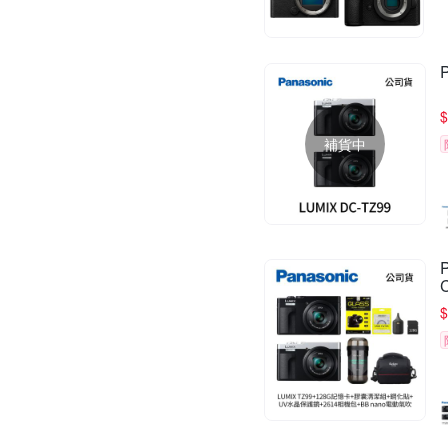
$
補貨中
$