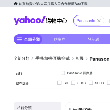
首頁
拍賣
企業/大宗採購入口
合作招商
App下載
Yahoo購物中心
Panasonic
全部分類
點換券
登記送
Panason
手機/相機/耳機/穿戴
相機
Panasonic 國際牌
品牌
SD
SDXC
SDHC
儲存媒介
品牌名稱
翻轉式螢幕
微單眼
2.0~2.5吋
2001萬~3000萬像素
公司貨
一般型相機
平行輸入
2.5~2.9吋
可觸控式螢幕
160
無
CMOS
Live MOS
螢幕類型
影像感應器
相機類型
螢幕尺寸
有效像素
來源
相關分類