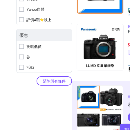
Yahoo自營
評價4顆
以上
優惠
$
挑戰低價
券
活動
清除所有條件
現