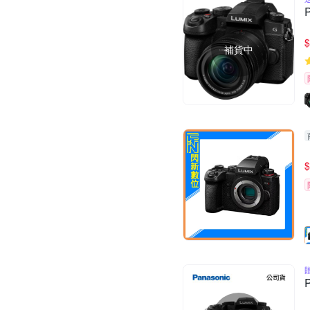
$
補貨中
$