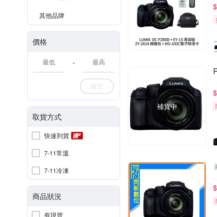
$
其他品牌
價格
-
確定
$
補貨中
取貨方式
快速到貨
7-11常溫
7-11冷凍
$
商品狀況
有現貨