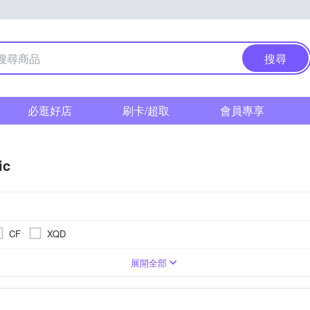
搜尋
必逛好店
刷卡/超取
會員專享
ic
CF
XQD
1萬~2000萬像素
單眼
3.0吋以上
1/2.3吋 CMOS
類單眼相機(PASM功能)
4000萬像素以上
無
BSI CMOS(高感光背照式)
3001萬~5000萬像素
1吋 CMOS
TFT LCD
展開全部