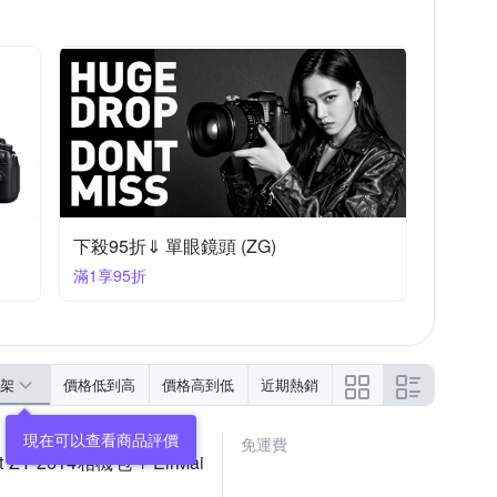
下殺95折⇓ 單眼鏡頭 (ZG)
滿1享95折
架
價格低到高
價格高到低
近期熱銷
免運費
t ZY-2614相機包 + EirMai