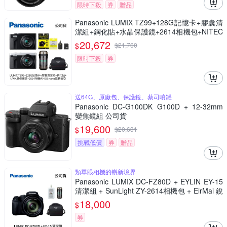
限時下殺
券
贈品
Panasonic LUMIX TZ99+128G記憶卡+膠囊清
潔組+鋼化貼+水晶保護鏡+2614相機包+NITEC
ORE BB nano 迷你電動氣吹(公司貨)
20,672
$
$
21,760
限時下殺
券
送64G、原廠包、保護鏡、蔡司噴罐
Panasonic DC-G100DK G100D + 12-32mm
變焦鏡組 公司貨
19,600
$
$
20,631
挑戰低價
券
贈品
類單眼相機的嶄新境界
Panasonic LUMIX DC-FZ80D + EYLIN EY-15
清潔組 + SunLight ZY-2614相機包 + EirMai 銳
瑪 HD-100C電子除濕卡 FZ80D (公司貨)
18,000
$
券