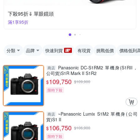
下殺95折⇓ 單眼鏡頭
滿1享95折
分類
品牌
快速到貨
有現貨
挑戰低價
價格低到
Panasonic DC-S1RM2 單機身(S1RII，
商店
公司貨)S1R Mark II S1R2
109,750
$
$
109,900
限時下殺
~Panasonic Lumix S1M2 單機身(公司
商店
貨)S1 II
106,750
$
$
106,900
限時下殺