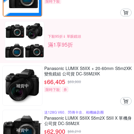
限時下殺
下殺95折⇓ 單眼鏡頭
滿1享95折
Panasonic LUMIX S5IIX + 20-60mm S5m2XK
變焦鏡組 公司貨 DC-S5M2XK
66,405
$
$
69,900
補貨中
限時下殺
券
送128G V60、閃傳卡盒、相機鑰匙圈
Panasonic LUMIX S5IIX S5m2X S5II X 單機身
公司貨 DC-S5M2X
補貨中
62,900
$
$
66,210