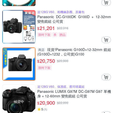
送128G V60、相機鑰匙圈、原廠包
Panasonic DC-G100DK G100D + 12-32mm
變焦鏡組 公司貨
21,201
$
$
22,316
限時下殺
券
贈品
現貨!Panasonic G100D+12-32mm 鏡組
商店
(G100D+1232，公司貨)G100
20,750
$
$
20,900
限時下殺
送128G V60、保護鏡、蔡司噴霧組
Panasonic LUMIX G97M DC-G97M G97 單機
身 + 12-60mm 變焦鏡組 公司貨
補貨中
20,900
$
$
22,000
5
(
1
)