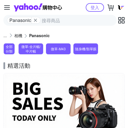
Yahoo購物中心
登入
Panasonic
相機
Panasonic
全部
微單-全片幅/
微單-M43
隨身機/類單眼
分類
中片幅
精選活動