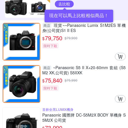
去比較
現在可以馬上比較相似商品！
現貨~~Panasonic Lumix S1M2ES 單機
商店
身(公司貨)S1 II ES
79,750
$
$
79,900
限時下殺
~Panasonic S5 II X+20-60mm 套組 (S5
商店
M2 XK,公司貨) S5IIXK
75,840
$
$
75,990
限時下殺
首創全黑LUMIX機身
Panasonic 國際牌 DC-S5M2X BODY 單機身 S
5M2X 公司貨
補貨中
73,990