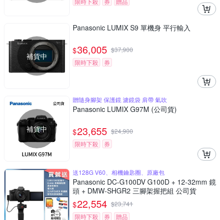
限時下殺
券
贈品
Panasonic LUMIX S9 單機身 平行輸入
36,005
$
$
37,900
補貨中
限時下殺
券
贈隨身腳架 保護鏡 濾鏡袋 肩帶 氣吹
Panasonic LUMIX G97M (公司貨)
補貨中
23,655
$
$
24,900
限時下殺
券
送128G V60、相機鑰匙圈、原廠包
Panasonic DC-G100DV G100D + 12-32mm 鏡
頭 + DMW-SHGR2 三腳架握把組 公司貨
22,554
$
$
23,741
限時下殺
券
贈品