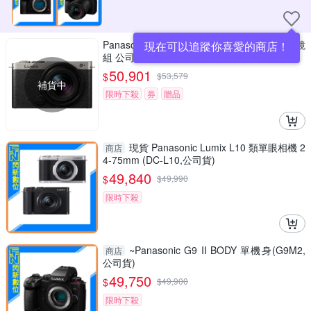
Panasonic LUMIX S9N S9 + 18-40mm 變焦鏡
現在可以追蹤你喜愛的商店！
組 公司貨
50,901
$
$
53,579
補貨中
限時下殺
券
贈品
現貨 Panasonic Lumix L10 類單眼相機 2
商店
4-75mm (DC-L10,公司貨)
49,840
$
$
49,990
限時下殺
~Panasonic G9 II BODY 單機身(G9M2,
商店
公司貨)
49,750
$
$
49,900
限時下殺