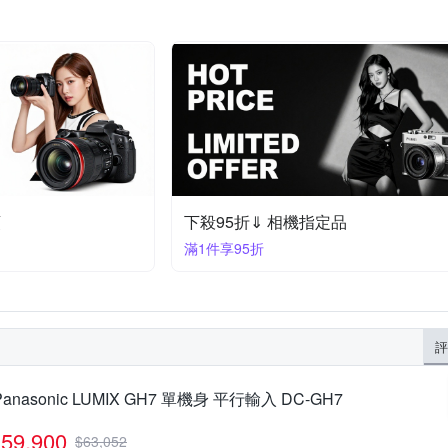
頭
下殺95折⇓ 相機指定品
滿1件享95折
評
Panasonic LUMIX GH7 單機身 平行輸入 DC-GH7
59,900
$
63,052