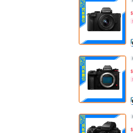
$
$
$