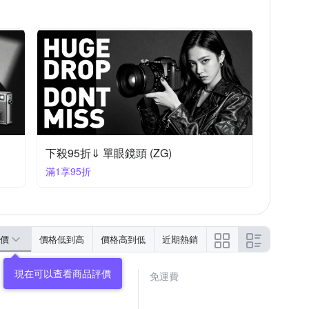
下殺95折⇓ 單眼鏡頭 (ZG)
滿1享95折
價
價格低到高
價格高到低
近期熱銷
免運費