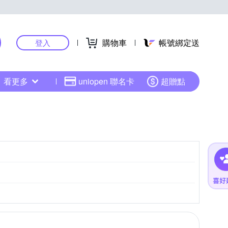
購物車
帳號綁定送
登入
看更多
uniopen 聯名卡
超贈點
M4/3