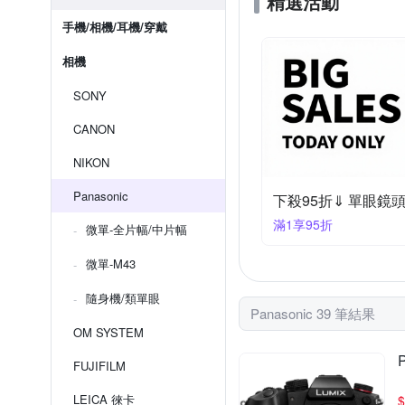
精選活動
手機/相機/耳機/穿戴
相機
SONY
CANON
NIKON
Panasonic
下殺95折⇓ 單眼鏡
滿1享95折
微單-全片幅/中片幅
微單-M43
隨身機/類單眼
Panasonic 39 筆結果
OM SYSTEM
FUJIFILM
LEICA 徠卡
$