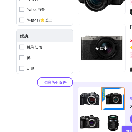
Yahoo自營
評價4顆
以上
優惠
$
挑戰低價
補貨中
券
活動
清除所有條件
現