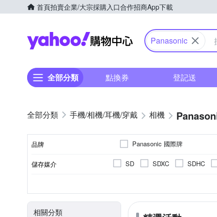
首頁
拍賣
企業/大宗採購入口
合作招商
App下載
Yahoo購物中心
Panasonic
全部分類
點換券
登記送
Panason
手機/相機/耳機/穿戴
相機
Panasonic 國際牌
品牌
SD
SDXC
SDHC
儲存媒介
品牌名稱
翻轉式螢幕
微單眼
2.0~2.5吋
2001萬~3000萬像素
公司貨
一般型相機
平行輸入
2.5~2.9吋
可觸控式螢幕
160
無
CMOS
Live MOS
螢幕類型
影像感應器
相機類型
螢幕尺寸
有效像素
來源
相關分類