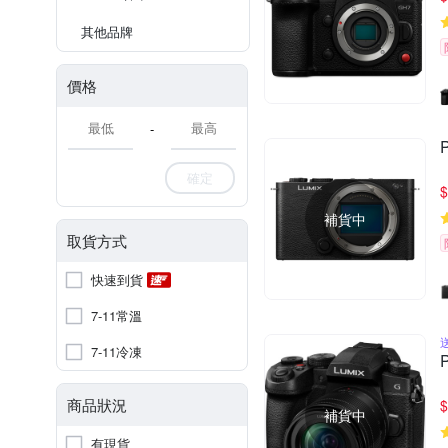
其他品牌
價格
-
確定
$
補貨中
取貨方式
快速到貨
7-11常溫
7-11冷凍
商品狀況
$
補貨中
有現貨