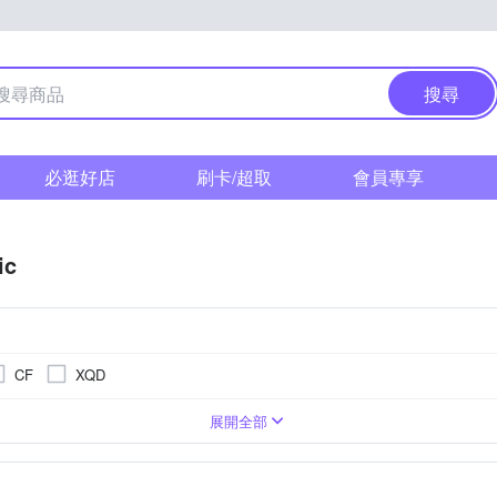
搜尋
必逛好店
刷卡/超取
會員專享
ic
CF
XQD
1萬~2000萬像素
單眼
3.0吋以上
1/2.3吋 CMOS
類單眼相機(PASM功能)
4000萬像素以上
無
BSI CMOS(高感光背照式)
3001萬~5000萬像素
1吋 CMOS
TFT LCD
展開全部