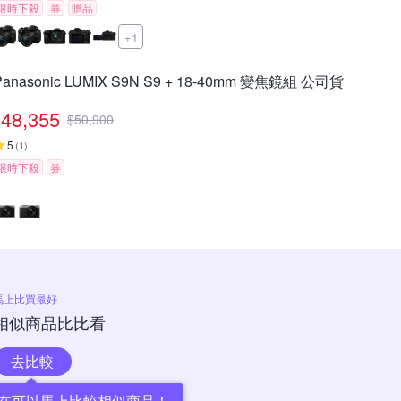
限時下殺
券
贈品
+1
Panasonic LUMIX S9N S9 + 18-40mm 變焦鏡組 公司貨
48,355
$
50,900
5
(
1
)
限時下殺
券
馬上比買最好
相似商品比比看
去比較
在可以馬上比較相似商品！