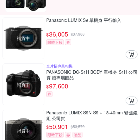
Panasonic LUMIX S9 單機身 平行輸入
36,005
$
$
37,900
補貨中
限時下殺
券
全片幅專業相機
PANASONIC DC-S1H BODY 單機身 S1H 公司
貨 贈專屬贈品
補貨中
97,600
$
券
Panasonic LUMIX S9N S9 + 18-40mm 變焦鏡
組 公司貨
50,901
$
$
53,579
補貨中
限時下殺
券
贈品