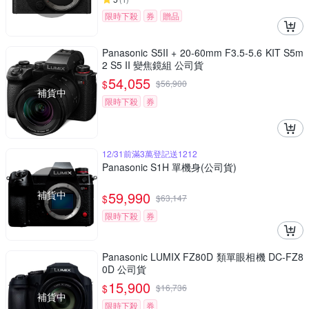
限時下殺
券
贈品
Panasonic S5II + 20-60mm F3.5-5.6 KIT S5m
2 S5 II 變焦鏡組 公司貨
54,055
$
$
56,900
補貨中
限時下殺
券
12/31前滿3萬登記送1212
Panasonic S1H 單機身(公司貨)
補貨中
59,990
$
$
63,147
限時下殺
券
Panasonic LUMIX FZ80D 類單眼相機 DC-FZ8
0D 公司貨
15,900
$
$
16,736
補貨中
限時下殺
券