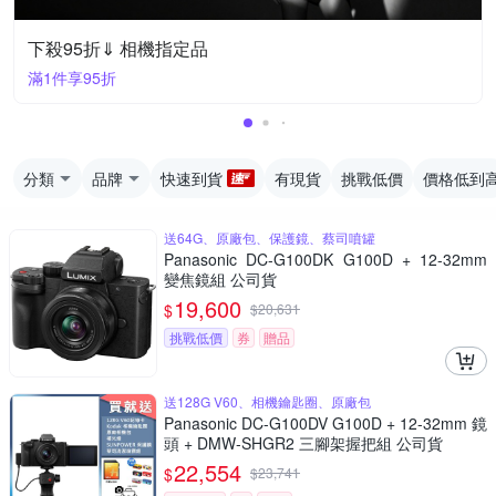
下殺95折⇓ 相機指定品
滿1件享95折
分類
品牌
快速到貨
有現貨
挑戰低價
價格低到
送64G、原廠包、保護鏡、蔡司噴罐
Panasonic DC-G100DK G100D + 12-32mm
變焦鏡組 公司貨
19,600
$
$
20,631
挑戰低價
券
贈品
送128G V60、相機鑰匙圈、原廠包
Panasonic DC-G100DV G100D + 12-32mm 鏡
頭 + DMW-SHGR2 三腳架握把組 公司貨
22,554
$
$
23,741