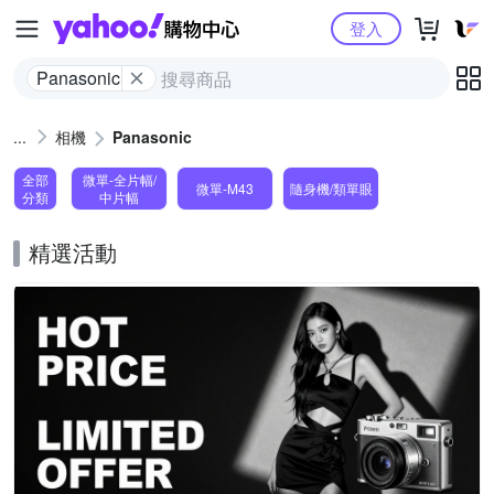
Yahoo購物中心
登入
Panasonic
相機
Panasonic
全部
微單-全片幅/
微單-M43
隨身機/類單眼
分類
中片幅
精選活動