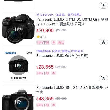
送128G V60、保護鏡、蔡司噴霧組
Panasonic LUMIX G97M DC-G97M G97 單機
身 + 12-60mm 變焦鏡組 公司貨
補貨中
20,900
$
$
22,000
5
(
1
)
限時下殺
券
贈品
贈隨身腳架 保護鏡 濾鏡袋 肩帶 氣吹
Panasonic LUMIX G97M (公司貨)
補貨中
23,655
$
$
24,900
限時下殺
券
Panasonic LUMIX S5II S5m2 S5 II 單機身 公
司貨
48,355
$
$
50,900
補貨中
限時下殺
券