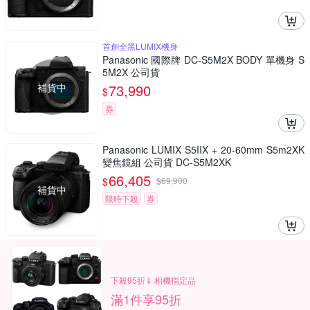
首創全黑LUMIX機身
Panasonic 國際牌 DC-S5M2X BODY 單機身 S
5M2X 公司貨
補貨中
73,990
$
券
Panasonic LUMIX S5IIX + 20-60mm S5m2XK
變焦鏡組 公司貨 DC-S5M2XK
66,405
$
$
69,900
補貨中
限時下殺
券
下殺95折⇓ 相機指定品
滿1件享95折