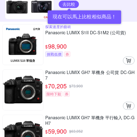
去比較
現在可以馬上比較相似商品！
探索速度的藝術
Panasonic LUMIX S1II DC-S1M2 (公司貨)
98,900
$
挑戰低價
券
Panasonic LUMIX GH7 單機身 公司貨 DC-GH
7
70,205
$
$
73,900
限時下殺
券
Panasonic LUMIX GH7 單機身 平行輸入 DC-G
H7
59,900
$
$
63,052