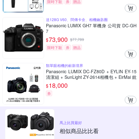
限時下殺
券
贈品
送128G V60、閃傳卡盒、相機鑰匙圈
Panasonic LUMIX GH7 單機身 公司貨 DC-GH
7
73,900
$
$
77,789
限時下殺
券
贈品
類單眼相機的嶄新境界
Panasonic LUMIX DC-FZ80D + EYLIN EY-15
清潔組 + SunLight ZY-2614相機包 + EirMai 銳
瑪 HD-100C電子除濕卡 FZ80D (公司貨)
18,000
$
券
馬上比買最好
相似商品比比看