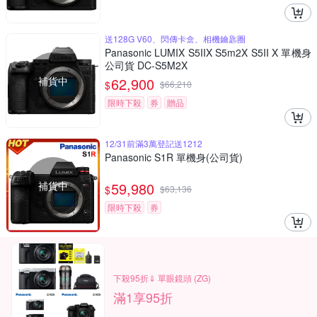
送128G V60、閃傳卡盒、相機鑰匙圈
Panasonic LUMIX S5IIX S5m2X S5II X 單機身
公司貨 DC-S5M2X
補貨中
62,900
$
$
66,210
限時下殺
券
贈品
12/31前滿3萬登記送1212
Panasonic S1R 單機身(公司貨)
補貨中
59,980
$
$
63,136
限時下殺
券
下殺95折⇓ 單眼鏡頭 (ZG)
滿1享95折