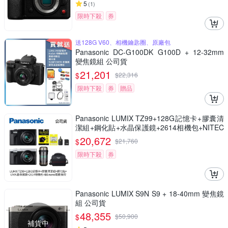
5
(
1
)
限時下殺
券
送128G V60、相機鑰匙圈、原廠包
Panasonic DC-G100DK G100D + 12-32mm
變焦鏡組 公司貨
21,201
$
$
22,316
限時下殺
券
贈品
Panasonic LUMIX TZ99+128G記憶卡+膠囊清
潔組+鋼化貼+水晶保護鏡+2614相機包+NITEC
ORE BB nano 迷你電動氣吹(公司貨)
20,672
$
$
21,760
限時下殺
券
Panasonic LUMIX S9N S9 + 18-40mm 變焦鏡
組 公司貨
48,355
$
$
50,900
補貨中