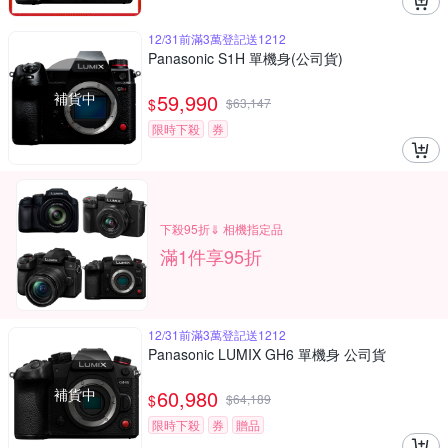
12/31前滿3萬登記送1212
Panasonic S1H 單機身(公司貨)
補貨中
59,990
$
$
63,147
限時下殺
券
下殺95折⇓ 相機指定品
滿1件享95折
12/31前滿3萬登記送1212
Panasonic LUMIX GH6 單機身 公司貨
補貨中
60,980
$
$
64,189
限時下殺
券
贈品