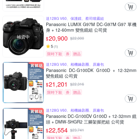
送128G V60、保護鏡、蔡司噴霧組
Panasonic LUMIX G97M DC-G97M G97 單機
身 + 12-60mm 變焦鏡組 公司貨
補貨中
20,900
$
$
22,000
5
(
1
)
限時下殺
券
贈品
送128G V60、相機鑰匙圈、原廠包
Panasonic DC-G100DK G100D + 12-32mm
變焦鏡組 公司貨
21,201
$
$
22,316
限時下殺
券
贈品
送128G V60、相機鑰匙圈、原廠包
Panasonic DC-G100DV G100D + 12-32mm 鏡
頭 + DMW-SHGR2 三腳架握把組 公司貨
22,554
$
$
23,741
限時下殺
券
贈品