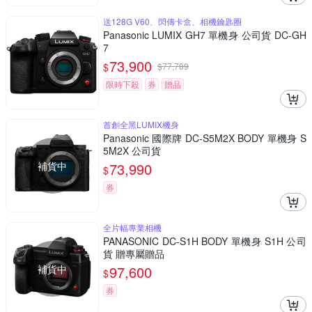
送128G V60、閃傳卡盒、相機鑰匙圈
Panasonic LUMIX GH7 單機身 公司貨 DC-GH
7
73,900
$
$
77,789
限時下殺
券
贈品
首創全黑LUMIX機身
Panasonic 國際牌 DC-S5M2X BODY 單機身 S
5M2X 公司貨
補貨中
73,990
$
券
全片幅專業相機
PANASONIC DC-S1H BODY 單機身 S1H 公司
貨 贈專屬贈品
補貨中
97,600
$
券