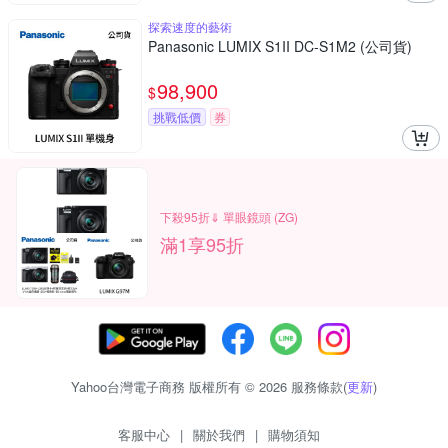
探索速度的藝術
Panasonic LUMIX S1II DC-S1M2 (公司貨)
98,900
$
挑戰低價
券
下殺95折⇓ 單眼鏡頭 (ZG)
滿1享95折
Yahoo台灣電子商務 版權所有 © 2026 服務條款(
更新
)
客服中心
|
關於我們
|
購物須知