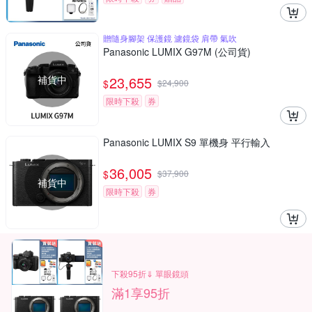
贈隨身腳架 保護鏡 濾鏡袋 肩帶 氣吹
Panasonic LUMIX G97M (公司貨)
補貨中
23,655
$
$
24,900
限時下殺
券
Panasonic LUMIX S9 單機身 平行輸入
36,005
$
$
37,900
補貨中
限時下殺
券
下殺95折⇓ 單眼鏡頭
滿1享95折