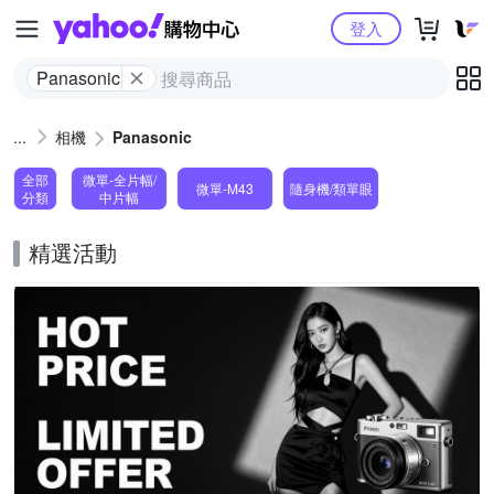
Yahoo購物中心
登入
Panasonic
相機
Panasonic
全部
微單-全片幅/
微單-M43
隨身機/類單眼
分類
中片幅
精選活動