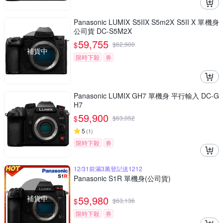
Panasonic LUMIX S5IIX S5m2X S5II X 單機身
公司貨 DC-S5M2X
59,755
$
$
62,900
補貨中
限時下殺
券
Panasonic LUMIX GH7 單機身 平行輸入 DC-G
H7
59,900
$
$
63,052
5
(
1
)
限時下殺
券
12/31前滿3萬登記送1212
Panasonic S1R 單機身(公司貨)
補貨中
59,980
$
$
63,136
限時下殺
券