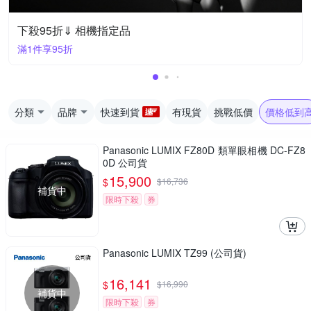
下殺95折⇓ 相機指定品
滿1件享95折
分類
品牌
快速到貨
有現貨
挑戰低價
價格低到
Panasonic LUMIX FZ80D 類單眼相機 DC-FZ8
0D 公司貨
15,900
$
$
16,736
補貨中
限時下殺
券
Panasonic LUMIX TZ99 (公司貨)
16,141
$
$
16,990
補貨中
限時下殺
券