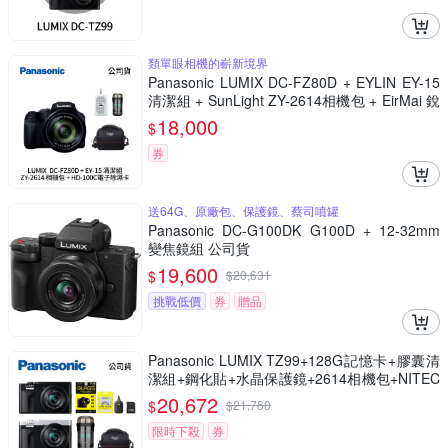
類單眼相機的嶄新境界
Panasonic LUMIX DC-FZ80D + EYLIN EY-15
清潔組 + SunLight ZY-2614相機包 + EirMai 銳
瑪 HD-100C電子除濕卡 FZ80D (公司貨)
18,000
$
券
送64G、原廠包、保護鏡、蔡司噴罐
Panasonic DC-G100DK G100D + 12-32mm
變焦鏡組 公司貨
19,600
$
$
20,631
挑戰低價
券
贈品
Panasonic LUMIX TZ99+128G記憶卡+膠囊清
潔組+鋼化貼+水晶保護鏡+2614相機包+NITEC
ORE BB nano 迷你電動氣吹(公司貨)
20,672
$
$
21,760
限時下殺
券