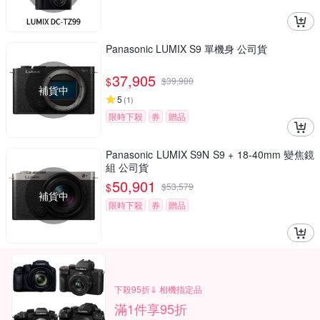
Panasonic LUMIX S9 單機身 公司貨
37,905
$
$
39,900
補貨中
5
(
1
)
限時下殺
券
贈品
Panasonic LUMIX S9N S9 + 18-40mm 變焦鏡
組 公司貨
50,901
$
$
53,579
補貨中
限時下殺
券
贈品
下殺95折⇓ 相機指定品
滿1件享95折