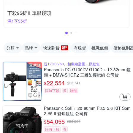
下殺95折⇓ 單眼鏡頭
滿1享95折
分類
品牌
快速到貨
有現貨
挑戰低價
價格低到
送128G V60、相機鑰匙圈、原廠包
Panasonic DC-G100DV G100D + 12-32mm 鏡
頭 + DMW-SHGR2 三腳架握把組 公司貨
22,554
$
$
23,741
限時下殺
券
贈品
Panasonic S5II + 20-60mm F3.5-5.6 KIT S5m
2 S5 II 變焦鏡組 公司貨
54,055
$
$
56,900
補貨中
限時下殺
券