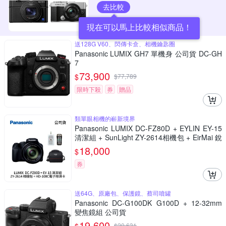
去比較
現在可以馬上比較相似商品！
送128G V60、閃傳卡盒、相機鑰匙圈
Panasonic LUMIX GH7 單機身 公司貨 DC-GH
7
73,900
$
$
77,789
限時下殺
券
贈品
類單眼相機的嶄新境界
Panasonic LUMIX DC-FZ80D + EYLIN EY-15
清潔組 + SunLight ZY-2614相機包 + EirMai 銳
瑪 HD-100C電子除濕卡 FZ80D (公司貨)
18,000
$
券
送64G、原廠包、保護鏡、蔡司噴罐
Panasonic DC-G100DK G100D + 12-32mm
變焦鏡組 公司貨
19,600
$
20,631