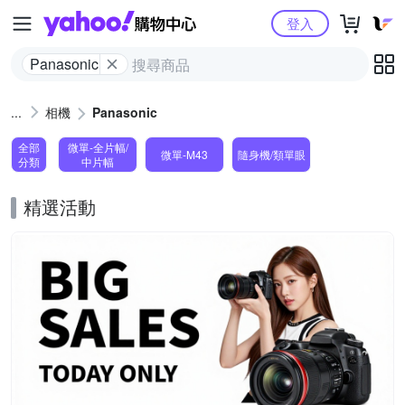
Yahoo購物中心
登入
Panasonic
相機
Panasonic
全部
微單-全片幅/
微單-M43
隨身機/類單眼
分類
中片幅
精選活動