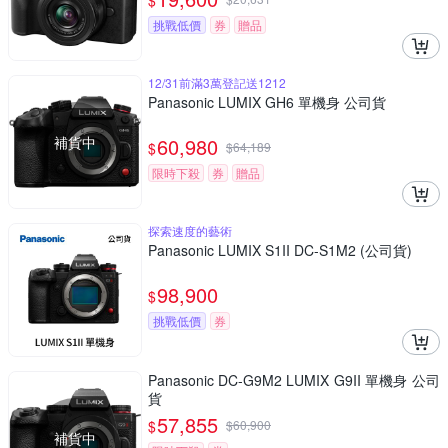
$
挑戰低價
券
贈品
12/31前滿3萬登記送1212
Panasonic LUMIX GH6 單機身 公司貨
補貨中
60,980
$
$
64,189
限時下殺
券
贈品
探索速度的藝術
Panasonic LUMIX S1II DC-S1M2 (公司貨)
98,900
$
挑戰低價
券
Panasonic DC-G9M2 LUMIX G9II 單機身 公司
貨
57,855
$
$
60,900
補貨中