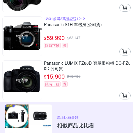
12/31前滿3萬登記送1212
Panasonic S1H 單機身(公司貨)
補貨中
59,990
$
$
63,147
限時下殺
券
Panasonic LUMIX FZ80D 類單眼相機 DC-FZ8
0D 公司貨
15,900
$
$
16,736
補貨中
限時下殺
券
馬上比買最好
相似商品比比看