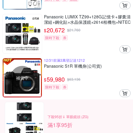
Panasonic LUMIX TZ99+128G記憶卡+膠囊清
潔組+鋼化貼+水晶保護鏡+2614相機包+NITEC
ORE BB nano 迷你電動氣吹(公司貨)
20,672
$
$
21,760
限時下殺
券
12/31前滿3萬登記送1212
Panasonic S1R 單機身(公司貨)
補貨中
59,980
$
$
63,136
限時下殺
券
下殺95折⇓ 單眼鏡頭 (ZG)
滿1享95折