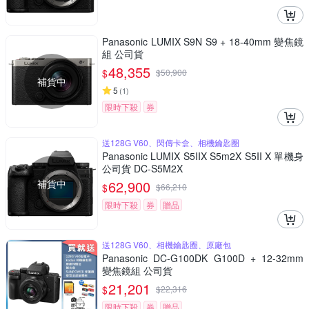
Panasonic LUMIX S9N S9 + 18-40mm 變焦鏡
組 公司貨
48,355
$
$
50,900
補貨中
5
(
1
)
限時下殺
券
送128G V60、閃傳卡盒、相機鑰匙圈
Panasonic LUMIX S5IIX S5m2X S5II X 單機身
公司貨 DC-S5M2X
補貨中
62,900
$
$
66,210
限時下殺
券
贈品
送128G V60、相機鑰匙圈、原廠包
Panasonic DC-G100DK G100D + 12-32mm
變焦鏡組 公司貨
21,201
$
$
22,316
限時下殺
券
贈品