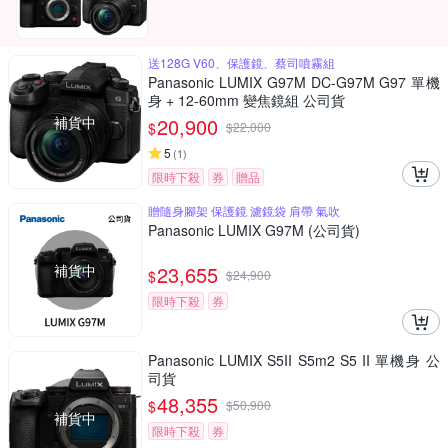
送128G V60、保護鏡、蔡司噴霧組
Panasonic LUMIX G97M DC-G97M G97 單機
身 + 12-60mm 變焦鏡組 公司貨
補貨中
20,900
$
$
22,000
5
(
1
)
限時下殺
券
贈品
贈隨身腳架 保護鏡 濾鏡袋 肩帶 氣吹
Panasonic LUMIX G97M (公司貨)
補貨中
23,655
$
$
24,900
限時下殺
券
Panasonic LUMIX S5II S5m2 S5 II 單機身 公
司貨
48,355
$
$
50,900
補貨中
限時下殺
券