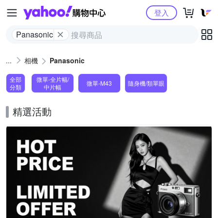
Yahoo購物中心
登入
Panasonic
相機
Panasonic
全部
微單-全片幅/
微單-M43
隨身機/類單眼
分類
中片幅
精選活動