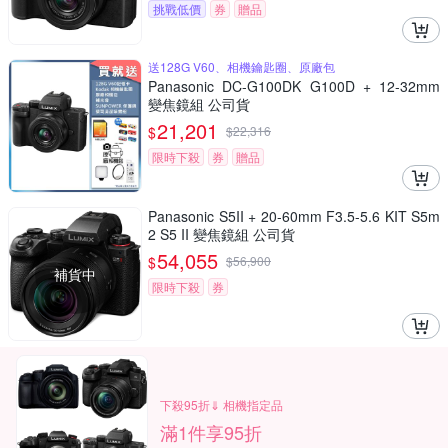
挑戰低價
券
贈品
送128G V60、相機鑰匙圈、原廠包
Panasonic DC-G100DK G100D + 12-32mm
變焦鏡組 公司貨
21,201
$
$
22,316
限時下殺
券
贈品
Panasonic S5II + 20-60mm F3.5-5.6 KIT S5m
2 S5 II 變焦鏡組 公司貨
54,055
$
$
56,900
補貨中
限時下殺
券
下殺95折⇓ 相機指定品
滿1件享95折