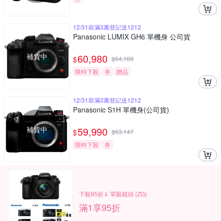
12/31前滿3萬登記送1212
Panasonic LUMIX GH6 單機身 公司貨
補貨中
60,980
$
$
64,189
限時下殺
券
贈品
12/31前滿3萬登記送1212
Panasonic S1H 單機身(公司貨)
補貨中
59,990
$
$
63,147
限時下殺
券
下殺95折⇓ 單眼鏡頭 (ZG)
滿1享95折