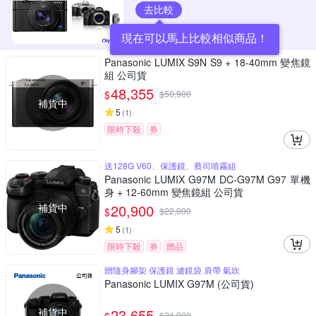
去比較
現在可以馬上比較相似商品！
Panasonic LUMIX S9N S9 + 18-40mm 變焦鏡
組 公司貨
48,355
$
$
50,900
補貨中
5
(
1
)
限時下殺
券
送128G V60、保護鏡、蔡司噴霧組
Panasonic LUMIX G97M DC-G97M G97 單機
身 + 12-60mm 變焦鏡組 公司貨
補貨中
20,900
$
$
22,000
5
(
1
)
限時下殺
券
贈品
贈隨身腳架 保護鏡 濾鏡袋 肩帶 氣吹
Panasonic LUMIX G97M (公司貨)
補貨中
23,655
$
24,900