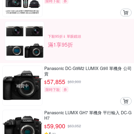
限時下殺
券
下殺95折⇓ 單眼鏡頭
滿1享95折
Panasonic DC-G9M2 LUMIX G9II 單機身 公司
貨
57,855
$
$
60,900
補貨中
限時下殺
券
Panasonic LUMIX GH7 單機身 平行輸入 DC-G
H7
59,900
$
$
63,052
5
(
1
)