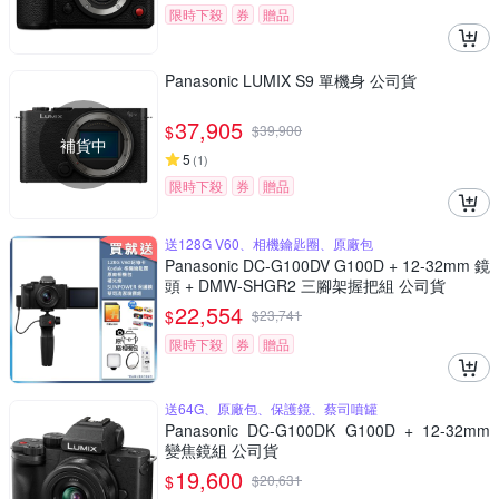
限時下殺
券
贈品
Panasonic LUMIX S9 單機身 公司貨
37,905
$
$
39,900
補貨中
5
(
1
)
限時下殺
券
贈品
送128G V60、相機鑰匙圈、原廠包
Panasonic DC-G100DV G100D + 12-32mm 鏡
頭 + DMW-SHGR2 三腳架握把組 公司貨
22,554
$
$
23,741
限時下殺
券
贈品
送64G、原廠包、保護鏡、蔡司噴罐
Panasonic DC-G100DK G100D + 12-32mm
變焦鏡組 公司貨
19,600
$
$
20,631