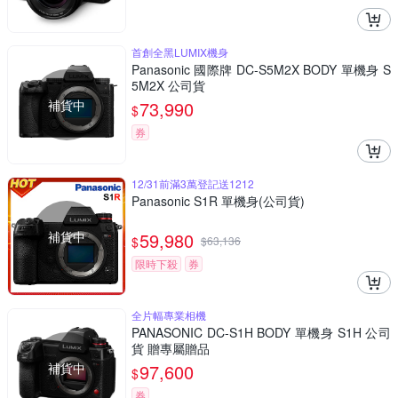
首創全黑LUMIX機身
Panasonic 國際牌 DC-S5M2X BODY 單機身 S
5M2X 公司貨
補貨中
73,990
$
券
12/31前滿3萬登記送1212
Panasonic S1R 單機身(公司貨)
補貨中
59,980
$
$
63,136
限時下殺
券
全片幅專業相機
PANASONIC DC-S1H BODY 單機身 S1H 公司
貨 贈專屬贈品
補貨中
97,600
$
券