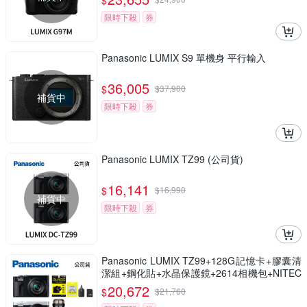
$
限時下殺
券
Panasonic LUMIX S9 單機身 平行輸入
36,005
$
$
37,900
補貨中
限時下殺
券
Panasonic LUMIX TZ99 (公司貨)
16,141
$
$
16,990
補貨中
限時下殺
券
Panasonic LUMIX TZ99+128G記憶卡+膠囊清
潔組+鋼化貼+水晶保護鏡+2614相機包+NITEC
ORE BB nano 迷你電動氣吹(公司貨)
20,672
$
$
21,760