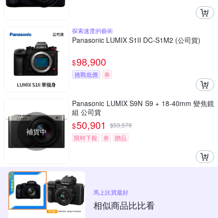
探索速度的藝術
Panasonic LUMIX S1II DC-S1M2 (公司貨)
98,900
$
挑戰低價
券
Panasonic LUMIX S9N S9 + 18-40mm 變焦鏡
組 公司貨
50,901
$
$
53,579
補貨中
限時下殺
券
贈品
馬上比買最好
相似商品比比看