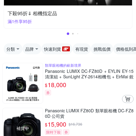
下殺95折⇓ 相機指定品
滿1件享95折
分類
品牌
快速到貨
有現貨
挑戰低價
價格低到
類單眼相機的嶄新境界
Panasonic LUMIX DC-FZ80D + EYLIN EY-15
清潔組 + SunLight ZY-2614相機包 + EirMai 銳
瑪 HD-100C電子除濕卡 FZ80D (公司貨)
18,000
$
券
Panasonic LUMIX FZ80D 類單眼相機 DC-FZ8
0D 公司貨
15,900
$
$
16,736
補貨中
限時下殺
券