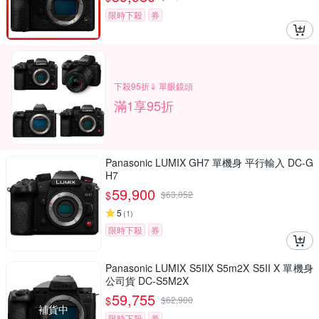
限時下殺
券
下殺95折⇓ 單眼鏡頭
滿1享95折
Panasonic LUMIX GH7 單機身 平行輸入 DC-G
H7
59,900
$
$
63,052
5
(
1
)
限時下殺
券
Panasonic LUMIX S5IIX S5m2X S5II X 單機身
公司貨 DC-S5M2X
59,755
$
$
62,900
補貨中
限時下殺
券