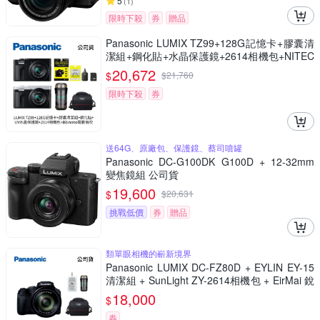
5
(
1
)
限時下殺
券
贈品
Panasonic LUMIX TZ99+128G記憶卡+膠囊清
潔組+鋼化貼+水晶保護鏡+2614相機包+NITEC
ORE BB nano 迷你電動氣吹(公司貨)
20,672
$
$
21,760
限時下殺
券
送64G、原廠包、保護鏡、蔡司噴罐
Panasonic DC-G100DK G100D + 12-32mm
變焦鏡組 公司貨
19,600
$
$
20,631
挑戰低價
券
贈品
類單眼相機的嶄新境界
Panasonic LUMIX DC-FZ80D + EYLIN EY-15
清潔組 + SunLight ZY-2614相機包 + EirMai 銳
瑪 HD-100C電子除濕卡 FZ80D (公司貨)
18,000
$
券