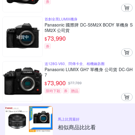
券
首創全黑LUMIX機身
Panasonic 國際牌 DC-S5M2X BODY 單機身 S
5M2X 公司貨
補貨中
73,990
$
券
送128G V60、閃傳卡盒、相機鑰匙圈
Panasonic LUMIX GH7 單機身 公司貨 DC-GH
7
73,900
$
$
77,789
限時下殺
券
贈品
馬上比買最好
相似商品比比看