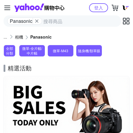
Yahoo購物中心
登入
Panasonic
相機
Panasonic
全部
微單-全片幅/
微單-M43
隨身機/類單眼
分類
中片幅
精選活動