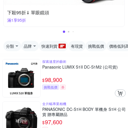
下殺95折⇓ 單眼鏡頭
滿1享95折
分類
品牌
快速到貨
有現貨
挑戰低價
價格低到
探索速度的藝術
Panasonic LUMIX S1II DC-S1M2 (公司貨)
98,900
$
挑戰低價
券
全片幅專業相機
PANASONIC DC-S1H BODY 單機身 S1H 公司
貨 贈專屬贈品
補貨中
97,600
$