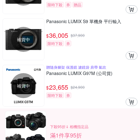
限時下殺
券
贈品
Panasonic LUMIX S9 單機身 平行輸入
36,005
$
$
37,900
補貨中
限時下殺
券
贈隨身腳架 保護鏡 濾鏡袋 肩帶 氣吹
Panasonic LUMIX G97M (公司貨)
補貨中
23,655
$
$
24,900
限時下殺
券
下殺95折⇓ 相機指定品
滿1件享95折