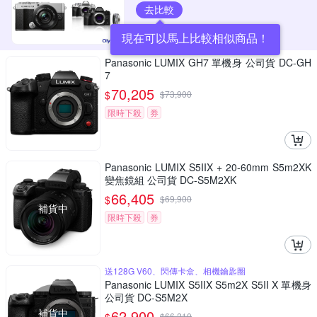
去比較
現在可以馬上比較相似商品！
Panasonic LUMIX GH7 單機身 公司貨 DC-GH
7
70,205
$
$
73,900
限時下殺
券
Panasonic LUMIX S5IIX + 20-60mm S5m2XK
變焦鏡組 公司貨 DC-S5M2XK
66,405
$
$
69,900
補貨中
限時下殺
券
送128G V60、閃傳卡盒、相機鑰匙圈
Panasonic LUMIX S5IIX S5m2X S5II X 單機身
公司貨 DC-S5M2X
補貨中
62,900
$
66,210