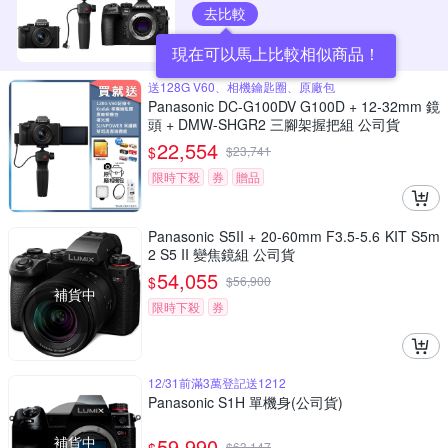
去比較
現在可以馬上比較相似商品！
送128G V60、相機鑰匙圈、原廠包
Panasonic DC-G100DV G100D + 12-32mm 鏡
頭 + DMW-SHGR2 三腳架握把組 公司貨
22,554
$
$
23,741
限時下殺
券
贈品
Panasonic S5II + 20-60mm F3.5-5.6 KIT S5m
2 S5 II 變焦鏡組 公司貨
54,055
$
$
56,900
補貨中
限時下殺
券
12/31前滿3萬登記送1212
Panasonic S1H 單機身(公司貨)
補貨中
59,990
$
63,147