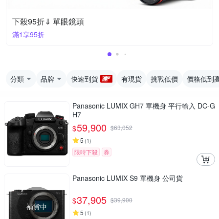
下殺95折⇓ 單眼鏡頭
滿1享95折
分類
品牌
快速到貨
有現貨
挑戰低價
價格低到
Panasonic LUMIX GH7 單機身 平行輸入 DC-G
H7
59,900
$
$
63,052
5
(
1
)
限時下殺
券
Panasonic LUMIX S9 單機身 公司貨
37,905
$
$
39,900
補貨中
5
(
1
)