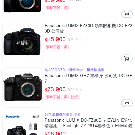
$
限時下殺
券
Panasonic LUMIX FZ80D 類單眼相機 DC-FZ8
0D 公司貨
15,900
$
$
16,736
補貨中
限時下殺
券
送128G V60、閃傳卡盒、相機鑰匙圈
Panasonic LUMIX GH7 單機身 公司貨 DC-GH
7
73,900
$
$
77,789
限時下殺
券
贈品
類單眼相機的嶄新境界
Panasonic LUMIX DC-FZ80D + EYLIN EY-15
清潔組 + SunLight ZY-2614相機包 + EirMai 銳
瑪 HD-100C電子除濕卡 FZ80D (公司貨)
18,000
$