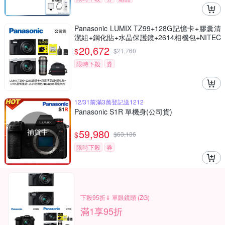
Panasonic LUMIX TZ99+128G記憶卡+膠囊清
潔組+鋼化貼+水晶保護鏡+2614相機包+NITEC
ORE BB nano 迷你電動氣吹(公司貨)
20,672
$
$
21,760
限時下殺
券
12/31前滿3萬登記送1212
Panasonic S1R 單機身(公司貨)
補貨中
59,980
$
$
63,136
限時下殺
券
下殺95折⇓ 單眼鏡頭 (ZG)
滿1享95折