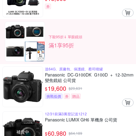
券
下殺95折⇓ 單眼鏡頭
滿1享95折
送64G、原廠包、保護鏡、蔡司噴罐
Panasonic DC-G100DK G100D + 12-32mm
變焦鏡組 公司貨
19,600
$
$
20,631
挑戰低價
券
贈品
12/31前滿3萬登記送1212
Panasonic LUMIX GH6 單機身 公司貨
補貨中
60,980
$
$
64,189