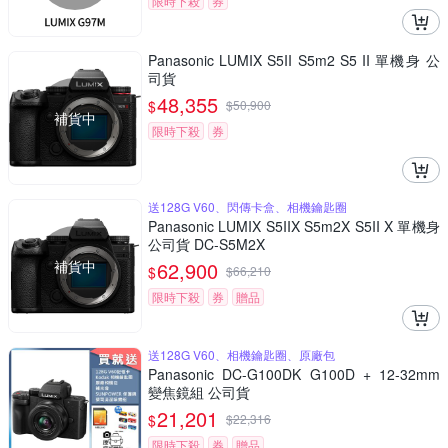
限時下殺
券
Panasonic LUMIX S5II S5m2 S5 II 單機身 公
司貨
48,355
$
$
50,900
補貨中
限時下殺
券
送128G V60、閃傳卡盒、相機鑰匙圈
Panasonic LUMIX S5IIX S5m2X S5II X 單機身
公司貨 DC-S5M2X
補貨中
62,900
$
$
66,210
限時下殺
券
贈品
送128G V60、相機鑰匙圈、原廠包
Panasonic DC-G100DK G100D + 12-32mm
變焦鏡組 公司貨
21,201
$
$
22,316
限時下殺
券
贈品