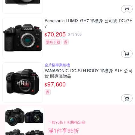
Panasonic LUMIX GH7 單機身 公司貨 DC-GH
7
70,205
$
$
73,900
限時下殺
券
全片幅專業相機
PANASONIC DC-S1H BODY 單機身 S1H 公司
貨 贈專屬贈品
補貨中
97,600
$
券
下殺95折⇓ 相機指定品
滿1件享95折