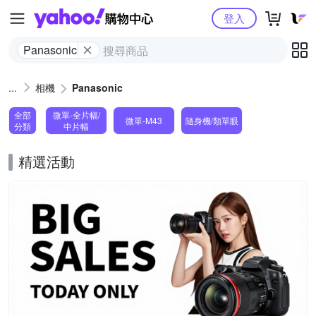
Yahoo購物中心
登入
Panasonic
相機
Panasonic
全部
微單-全片幅/
微單-M43
隨身機/類單眼
分類
中片幅
精選活動