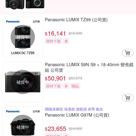
Panasonic LUMIX TZ99 (公司貨)
16,141
$
$
16,990
補貨中
限時下殺
券
Panasonic LUMIX S9N S9 + 18-40mm 變焦鏡
組 公司貨
50,901
$
$
53,579
補貨中
限時下殺
券
贈品
贈隨身腳架 保護鏡 濾鏡袋 肩帶 氣吹
Panasonic LUMIX G97M (公司貨)
補貨中
23,655
$
$
24,900