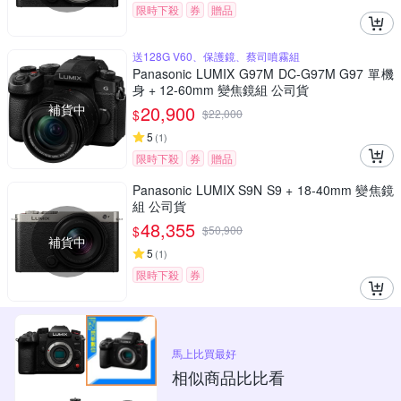
限時下殺
券
贈品
送128G V60、保護鏡、蔡司噴霧組
Panasonic LUMIX G97M DC-G97M G97 單機
身 + 12-60mm 變焦鏡組 公司貨
補貨中
20,900
$
$
22,000
5
(
1
)
限時下殺
券
贈品
Panasonic LUMIX S9N S9 + 18-40mm 變焦鏡
組 公司貨
48,355
$
$
50,900
補貨中
5
(
1
)
限時下殺
券
馬上比買最好
相似商品比比看