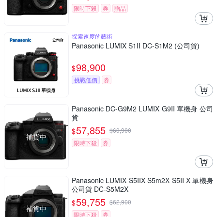
限時下殺
券
贈品
探索速度的藝術
Panasonic LUMIX S1II DC-S1M2 (公司貨)
98,900
$
挑戰低價
券
Panasonic DC-G9M2 LUMIX G9II 單機身 公司
貨
57,855
$
$
60,900
補貨中
限時下殺
券
Panasonic LUMIX S5IIX S5m2X S5II X 單機身
公司貨 DC-S5M2X
59,755
$
$
62,900
補貨中
限時下殺
券