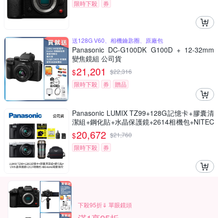
限時下殺
券
送128G V60、相機鑰匙圈、原廠包
Panasonic DC-G100DK G100D + 12-32mm
變焦鏡組 公司貨
21,201
$
$
22,316
限時下殺
券
贈品
Panasonic LUMIX TZ99+128G記憶卡+膠囊清
潔組+鋼化貼+水晶保護鏡+2614相機包+NITEC
ORE BB nano 迷你電動氣吹(公司貨)
20,672
$
$
21,760
限時下殺
券
下殺95折⇓ 單眼鏡頭