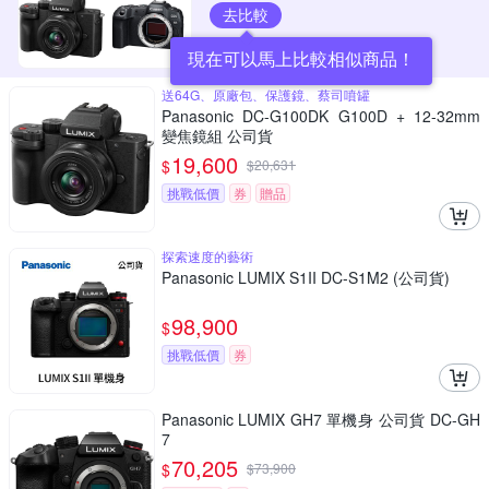
去比較
現在可以馬上比較相似商品！
送64G、原廠包、保護鏡、蔡司噴罐
Panasonic DC-G100DK G100D + 12-32mm
變焦鏡組 公司貨
19,600
$
$
20,631
挑戰低價
券
贈品
探索速度的藝術
Panasonic LUMIX S1II DC-S1M2 (公司貨)
98,900
$
挑戰低價
券
Panasonic LUMIX GH7 單機身 公司貨 DC-GH
7
70,205
$
$
73,900