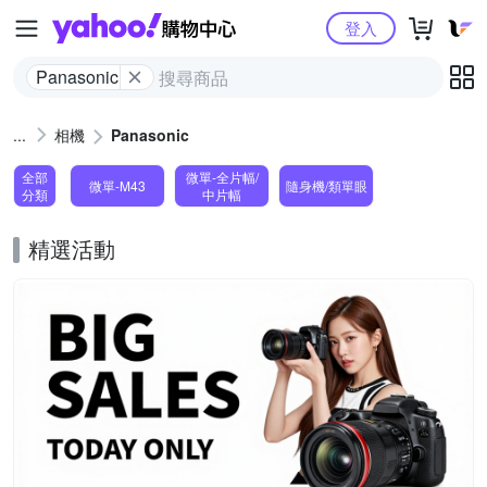
Yahoo購物中心
登入
Panasonic
相機
Panasonic
全部
微單-全片幅/
微單-M43
隨身機/類單眼
分類
中片幅
精選活動