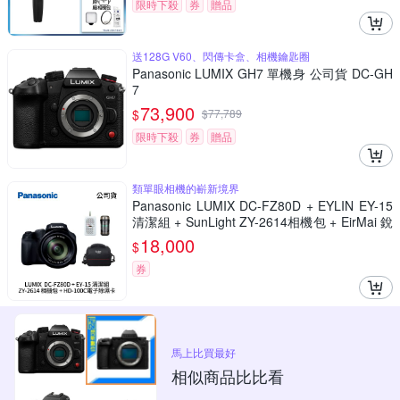
限時下殺
券
贈品
送128G V60、閃傳卡盒、相機鑰匙圈
Panasonic LUMIX GH7 單機身 公司貨 DC-GH
7
73,900
$
$
77,789
限時下殺
券
贈品
類單眼相機的嶄新境界
Panasonic LUMIX DC-FZ80D + EYLIN EY-15
清潔組 + SunLight ZY-2614相機包 + EirMai 銳
瑪 HD-100C電子除濕卡 FZ80D (公司貨)
18,000
$
券
馬上比買最好
相似商品比比看