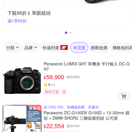
下殺95折⇓ 單眼鏡頭
滿1享95折
分類
品牌
快速到貨
有現貨
挑戰低價
價格低到
Panasonic LUMIX GH7 單機身 平行輸入 DC-G
H7
59,900
$
$
63,052
5
(
1
)
限時下殺
券
送128G V60、相機鑰匙圈、原廠包
Panasonic DC-G100DV G100D + 12-32mm 鏡
頭 + DMW-SHGR2 三腳架握把組 公司貨
22,554
$
$
23,741