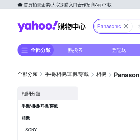
首頁
拍賣
企業/大宗採購入口
合作招商
App下載
Yahoo購物中心
Panasonic
全部分類
點換券
登記送
Panason
手機/相機/耳機/穿戴
相機
相關分類
手機/相機/耳機/穿戴
相機
SONY