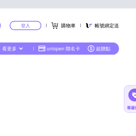
購物車
帳號綁定送
登入
看更多
uniopen 聯名卡
超贈點