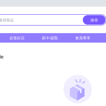
搜尋
必逛好店
刷卡/超取
會員專享
ic