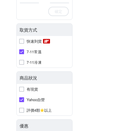
確定
取貨方式
快速到貨
7-11常溫
7-11冷凍
商品狀況
有現貨
Yahoo自營
評價4顆
以上
優惠