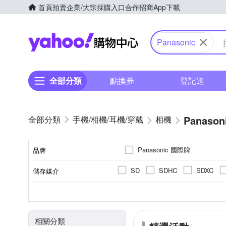
首頁
拍賣
企業/大宗採購入口
合作招商
App下載
Yahoo購物中心
Panasonic
全部分類
點換券
登記送
Panason
手機/相機/耳機/穿戴
相機
Panasonic 國際牌
品牌
SD
SDHC
SDXC
儲存媒介
品牌名稱
翻轉式螢幕
微單眼
3.0吋以上
2001萬~3000萬像素
公司貨
單眼
平行輸入
可觸控式螢幕
一般型
160
B
CMOS
Live MOS
螢幕類型
相機類型
螢幕尺寸
影像感應器
有效像素
來源
相關分類