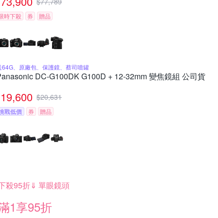
73,900
$
77,789
限時下殺
券
贈品
送64G、原廠包、保護鏡、蔡司噴罐
Panasonic DC-G100DK G100D + 12-32mm 變焦鏡組 公司貨
19,600
$
20,631
挑戰低價
券
贈品
下殺95折⇓ 單眼鏡頭
滿1享95折