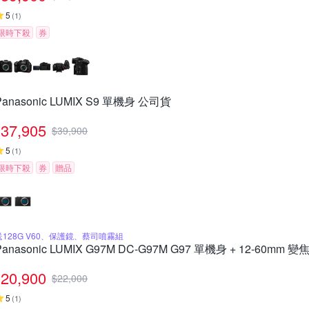
5
(
1
)
限時下殺
券
Panasonic LUMIX S9 單機身 公司貨
37,905
$
39,900
5
(
1
)
限時下殺
券
贈品
送128G V60、保護鏡、蔡司噴霧組
Panasonic LUMIX G97M DC-G97M G97 單機身 + 12-60mm
20,900
$
22,000
5
(
1
)