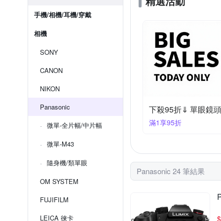
精選活動
手機/相機/耳機/穿戴
相機
SONY
CANON
NIKON
Panasonic
下殺95折⇓ 單眼鏡
滿1享95折
微單-全片幅/中片幅
微單-M43
隨身機/類單眼
Panasonic 24 筆結果
OM SYSTEM
FUJIFILM
LEICA 徠卡
$