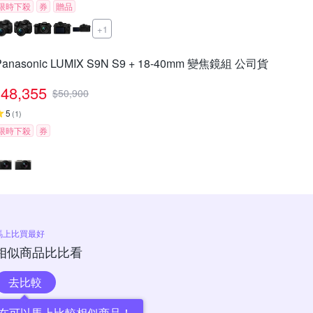
限時下殺
券
贈品
+1
Panasonic LUMIX S9N S9 + 18-40mm 變焦鏡組 公司貨
48,355
$
50,900
5
(
1
)
限時下殺
券
馬上比買最好
相似商品比比看
去比較
在可以馬上比較相似商品！