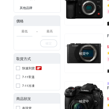
其他品牌
價格
-
確定
$
補貨中
取貨方式
快速到貨
7-11常溫
7-11冷凍
商品狀況
$
補貨中
有現貨