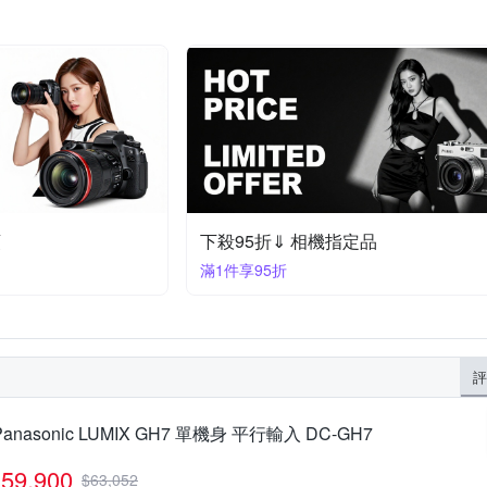
頭
下殺95折⇓ 相機指定品
滿1件享95折
評
Panasonic LUMIX GH7 單機身 平行輸入 DC-GH7
59,900
$
63,052