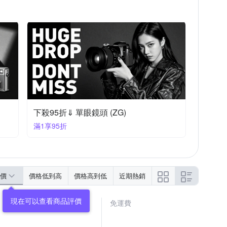
下殺95折⇓ 單眼鏡頭 (ZG)
滿1享95折
價
價格低到高
價格高到低
近期熱銷
免運費