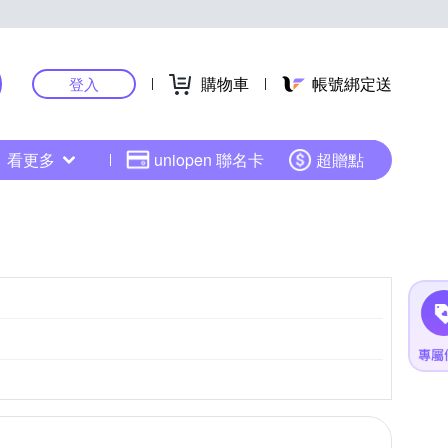
購物車
帳號綁定送
登入
看更多
uniopen 聯名卡
超贈點