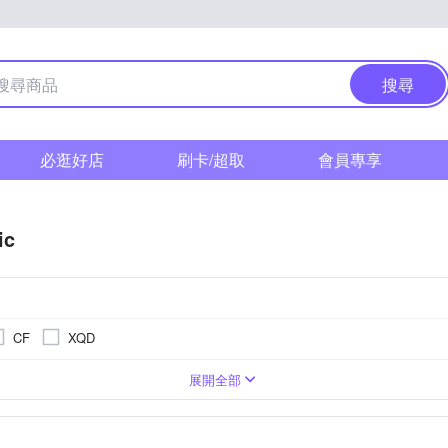
搜尋
必逛好店
刷卡/超取
會員專享
ic
CF
XQD
相機
1萬~2000萬像素
SI CMOS(高感光背照式)
類單眼相機(PASM功能)
3001萬~5000萬像素
1/2.3吋 CMOS
無
TFT LCD
M4/3
展開全部