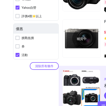
Yahoo自營
評價4顆
以上
優惠
$
挑戰低價
補貨中
券
活動
清除所有條件
現