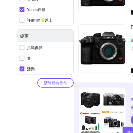
Yahoo自營
評價4顆
以上
優惠
$
挑戰低價
券
活動
清除所有條件
現