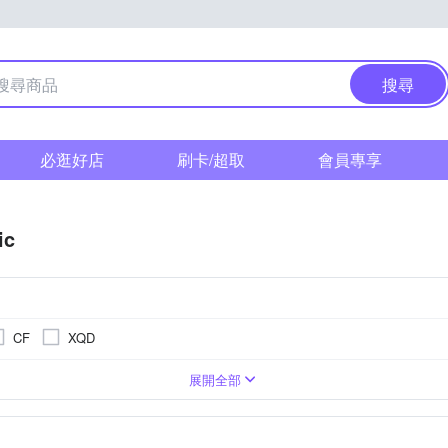
搜尋
必逛好店
刷卡/超取
會員專享
ic
CF
XQD
相機
1萬~2000萬像素
SI CMOS(高感光背照式)
類單眼相機(PASM功能)
3001萬~5000萬像素
1/2.3吋 CMOS
無
TFT LCD
M4/3
展開全部