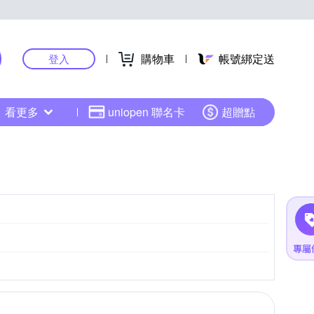
購物車
帳號綁定送
登入
看更多
uniopen 聯名卡
超贈點