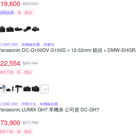
19,600
$
20,631
挑戰低價
券
贈品
送128G V60、相機鑰匙圈、原廠包
Panasonic DC-G100DV G100D + 12-32mm 鏡頭 + DMW-
22,554
$
23,741
限時下殺
券
贈品
+3
送128G V60、閃傳卡盒、相機鑰匙圈
Panasonic LUMIX GH7 單機身 公司貨 DC-GH7
73,900
$
77,789
限時下殺
券
贈品