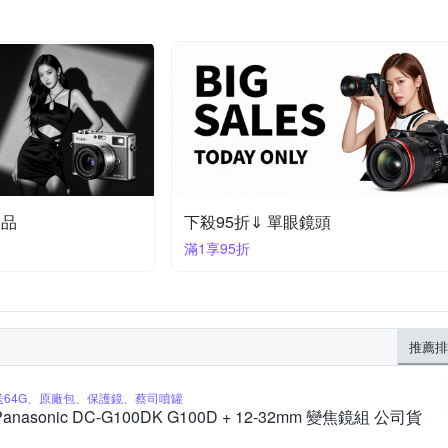
定品
下殺95折⇓ 單眼鏡頭
滿1享95折
推薦排
送64G、原廠包、保護鏡、蔡司噴罐
Panasonic DC-G100DK G100D + 12-32mm 變焦鏡組 公司貨