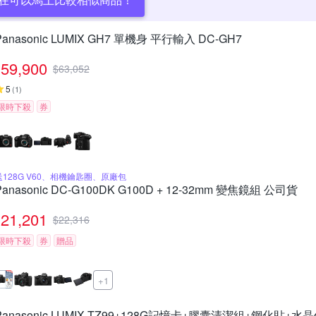
Panasonic LUMIX GH7 單機身 平行輸入 DC-GH7
59,900
$
63,052
5
(
1
)
限時下殺
券
送128G V60、相機鑰匙圈、原廠包
Panasonic DC-G100DK G100D + 12-32mm 變焦鏡組 公司貨
21,201
$
22,316
限時下殺
券
贈品
+1
Panasonic LUMIX TZ99+128G記憶卡+膠囊清潔組+鋼化貼+水