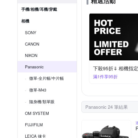
精選活動
手機/相機/耳機/穿戴
相機
SONY
CANON
NIKON
Panasonic
下殺95折⇓ 相機指
滿1件享95折
微單-全片幅/中片幅
微單-M43
隨身機/類單眼
Panasonic 24 筆結果
OM SYSTEM
FUJIFILM
LEICA 徠卡