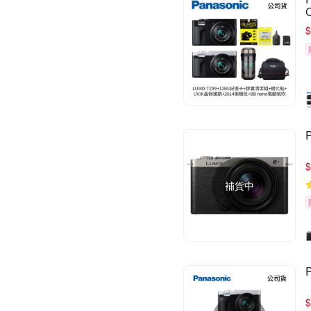
$
$
補貨中
$