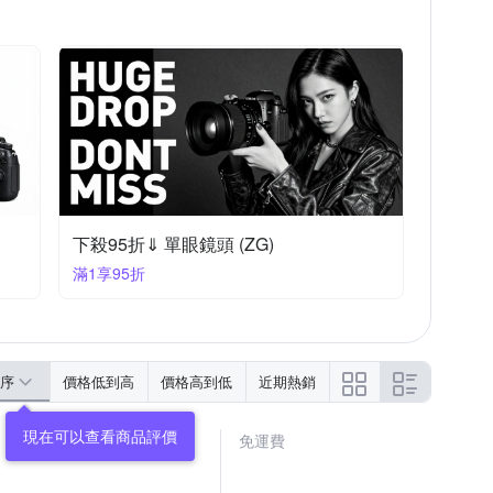
下殺95折⇓ 單眼鏡頭 (ZG)
滿1享95折
序
價格低到高
價格高到低
近期熱銷
免運費