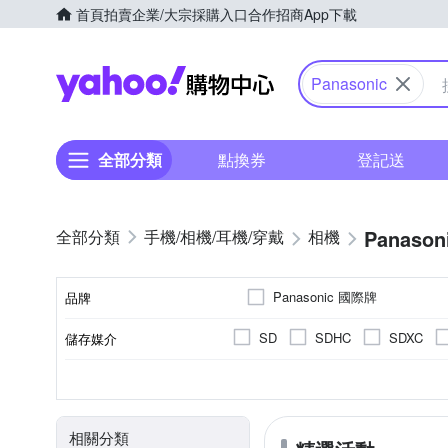
首頁
拍賣
企業/大宗採購入口
合作招商
App下載
Yahoo購物中心
Panasonic
全部分類
點換券
登記送
Panason
手機/相機/耳機/穿戴
相機
Panasonic 國際牌
品牌
SD
SDHC
SDXC
儲存媒介
品牌名稱
翻轉式螢幕
微單眼
3.0吋以上
2001萬~3000萬像素
公司貨
單眼
平行輸入
可觸控式螢幕
一般型
160
B
CMOS
Live MOS
螢幕類型
相機類型
螢幕尺寸
影像感應器
有效像素
來源
相關分類