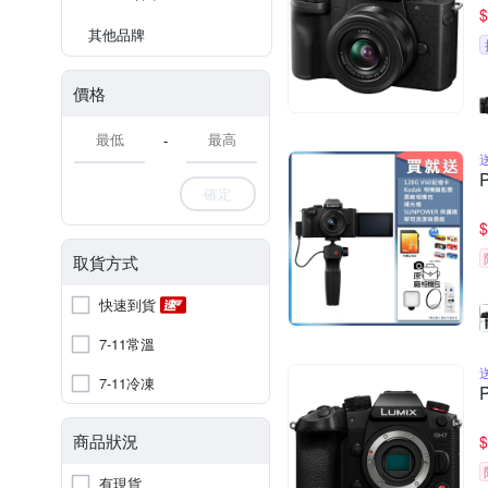
$
其他品牌
價格
-
確定
$
取貨方式
快速到貨
7-11常溫
7-11冷凍
商品狀況
$
有現貨