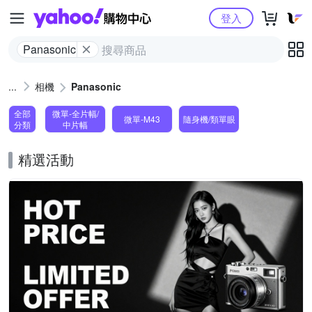
Yahoo購物中心
登入
Panasonic
相機
Panasonic
全部
微單-全片幅/
微單-M43
隨身機/類單眼
分類
中片幅
精選活動