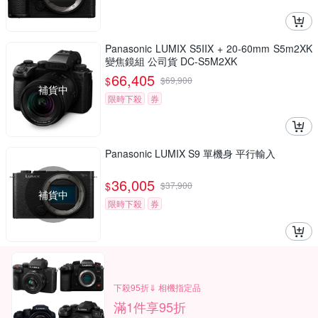
Panasonic LUMIX S5IIX + 20-60mm S5m2XK
變焦鏡組 公司貨 DC-S5M2XK
66,405
$
$
69,900
補貨中
限時下殺
券
Panasonic LUMIX S9 單機身 平行輸入
36,005
$
$
37,900
補貨中
限時下殺
券
下殺95折⇓ 相機指定品
滿1件享95折