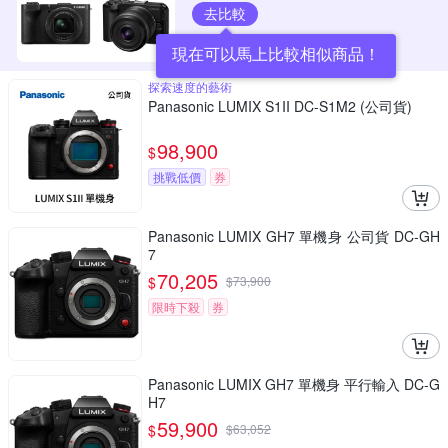
去比較
現在可以馬上比較相似商品！
探索速度的藝術
Panasonic LUMIX S1II DC-S1M2 (公司貨)
98,900
$
挑戰低價
券
Panasonic LUMIX GH7 單機身 公司貨 DC-GH
7
70,205
$
$
73,900
限時下殺
券
Panasonic LUMIX GH7 單機身 平行輸入 DC-G
H7
59,900
$
$
63,052