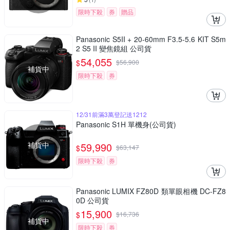
限時下殺
券
贈品
Panasonic S5II + 20-60mm F3.5-5.6 KIT S5m
2 S5 II 變焦鏡組 公司貨
54,055
$
$
56,900
補貨中
限時下殺
券
12/31前滿3萬登記送1212
Panasonic S1H 單機身(公司貨)
補貨中
59,990
$
$
63,147
限時下殺
券
Panasonic LUMIX FZ80D 類單眼相機 DC-FZ8
0D 公司貨
15,900
$
$
16,736
補貨中
限時下殺
券