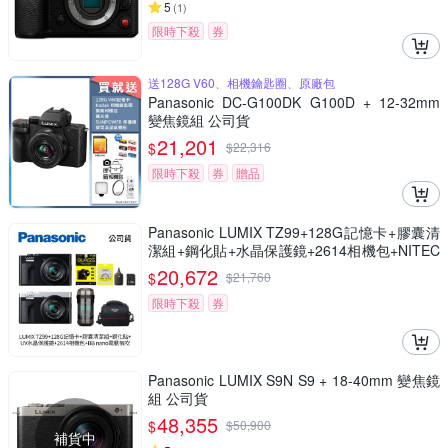
5
(
1
)
限時下殺
券
送128G V60、相機鑰匙圈、原廠包
Panasonic DC-G100DK G100D + 12-32mm
變焦鏡組 公司貨
21,201
$
$
22,316
限時下殺
券
贈品
Panasonic LUMIX TZ99+128G記憶卡+膠囊清
潔組+鋼化貼+水晶保護鏡+2614相機包+NITEC
ORE BB nano 迷你電動氣吹(公司貨)
20,672
$
$
21,760
限時下殺
券
Panasonic LUMIX S9N S9 + 18-40mm 變焦鏡
組 公司貨
48,355
$
$
50,900
補貨中