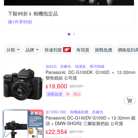
下殺95折⇓ 相機指定品
滿1件享95折
分類
品牌
快速到貨
有現貨
挑戰低價
價格低到
送64G、原廠包、保護鏡、蔡司噴罐
Panasonic DC-G100DK G100D + 12-32mm
變焦鏡組 公司貨
19,600
$
$
20,631
挑戰低價
券
贈品
送128G V60、相機鑰匙圈、原廠包
Panasonic DC-G100DV G100D + 12-32mm 鏡
頭 + DMW-SHGR2 三腳架握把組 公司貨
22,554
$
$
23,741