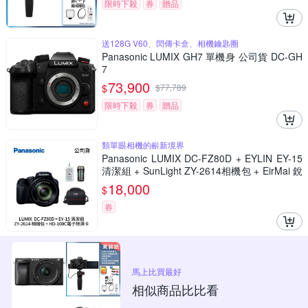
限時下殺
券
贈品
送128G V60、閃傳卡盒、相機鑰匙圈
Panasonic LUMIX GH7 單機身 公司貨 DC-GH
7
73,900
$
$
77,789
限時下殺
券
贈品
類單眼相機的嶄新境界
Panasonic LUMIX DC-FZ80D + EYLIN EY-15
清潔組 + SunLight ZY-2614相機包 + EirMai 銳
瑪 HD-100C電子除濕卡 FZ80D (公司貨)
18,000
$
券
馬上比買最好
相似商品比比看