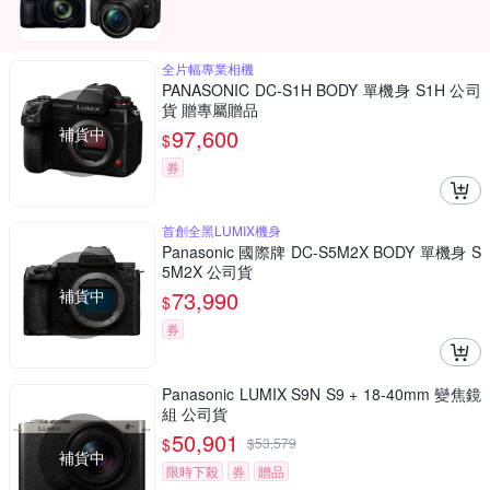
全片幅專業相機
PANASONIC DC-S1H BODY 單機身 S1H 公司
貨 贈專屬贈品
補貨中
97,600
$
券
首創全黑LUMIX機身
Panasonic 國際牌 DC-S5M2X BODY 單機身 S
5M2X 公司貨
補貨中
73,990
$
券
Panasonic LUMIX S9N S9 + 18-40mm 變焦鏡
組 公司貨
50,901
$
$
53,579
補貨中
限時下殺
券
贈品