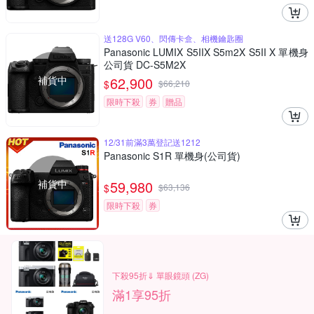
送128G V60、閃傳卡盒、相機鑰匙圈
Panasonic LUMIX S5IIX S5m2X S5II X 單機身
公司貨 DC-S5M2X
補貨中
62,900
$
$
66,210
限時下殺
券
贈品
12/31前滿3萬登記送1212
Panasonic S1R 單機身(公司貨)
補貨中
59,980
$
$
63,136
限時下殺
券
下殺95折⇓ 單眼鏡頭 (ZG)
滿1享95折