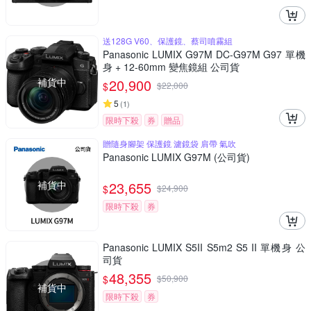
送128G V60、保護鏡、蔡司噴霧組
Panasonic LUMIX G97M DC-G97M G97 單機
身 + 12-60mm 變焦鏡組 公司貨
補貨中
20,900
$
$
22,000
5
(
1
)
限時下殺
券
贈品
贈隨身腳架 保護鏡 濾鏡袋 肩帶 氣吹
Panasonic LUMIX G97M (公司貨)
補貨中
23,655
$
$
24,900
限時下殺
券
Panasonic LUMIX S5II S5m2 S5 II 單機身 公
司貨
48,355
$
$
50,900
補貨中
限時下殺
券