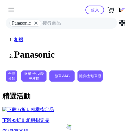
Yahoo購物中心
登入
Panasonic
相機
Panasonic
全部
微單-全片幅/
微單-M43
隨身機/類單眼
分類
中片幅
精選活動
下殺95折⇓ 相機指定品