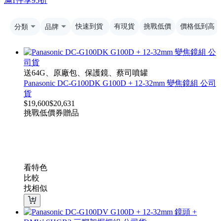
滿1件享95折
分類
品牌
快速到貨
有現貨
挑戰低價
價格低到高
送64G、原廠包、保護鏡、蔡司噴罐
Panasonic DC-G100DK G100D + 12-32mm 變焦鏡組 公司
貨
$
19,600
$
20,631
挑戰低價
券
贈品
看特色
比較
找相似