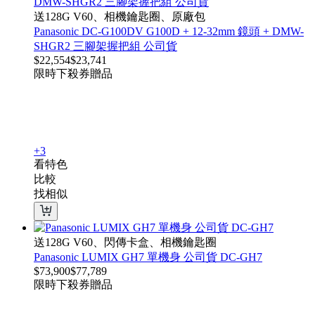
送128G V60、相機鑰匙圈、原廠包
Panasonic DC-G100DV G100D + 12-32mm 鏡頭 + DMW-
SHGR2 三腳架握把組 公司貨
$
22,554
$
23,741
限時下殺
券
贈品
+3
看特色
比較
找相似
送128G V60、閃傳卡盒、相機鑰匙圈
Panasonic LUMIX GH7 單機身 公司貨 DC-GH7
$
73,900
$
77,789
限時下殺
券
贈品