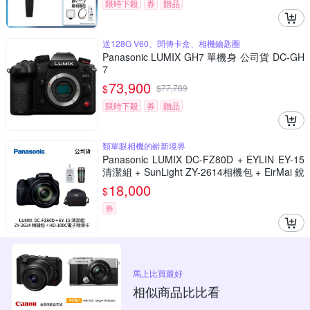
限時下殺
券
贈品
送128G V60、閃傳卡盒、相機鑰匙圈
Panasonic LUMIX GH7 單機身 公司貨 DC-GH
7
73,900
$
$
77,789
限時下殺
券
贈品
類單眼相機的嶄新境界
Panasonic LUMIX DC-FZ80D + EYLIN EY-15
清潔組 + SunLight ZY-2614相機包 + EirMai 銳
瑪 HD-100C電子除濕卡 FZ80D (公司貨)
18,000
$
券
馬上比買最好
相似商品比比看