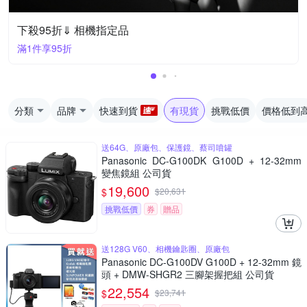
下殺95折⇓ 相機指定品
滿1件享95折
分類
品牌
快速到貨
有現貨
挑戰低價
價格低到
送64G、原廠包、保護鏡、蔡司噴罐
Panasonic DC-G100DK G100D + 12-32mm
變焦鏡組 公司貨
19,600
$
$
20,631
挑戰低價
券
贈品
送128G V60、相機鑰匙圈、原廠包
Panasonic DC-G100DV G100D + 12-32mm 鏡
頭 + DMW-SHGR2 三腳架握把組 公司貨
22,554
$
$
23,741