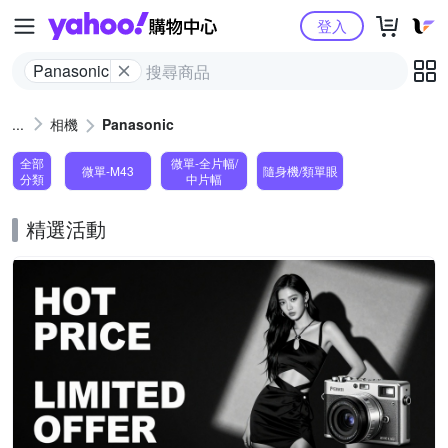
Yahoo購物中心
登入
Panasonic
相機
Panasonic
全部
微單-全片幅/
微單-M43
隨身機/類單眼
分類
中片幅
精選活動