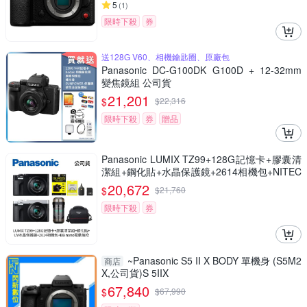
5
(
1
)
限時下殺
券
送128G V60、相機鑰匙圈、原廠包
Panasonic DC-G100DK G100D + 12-32mm
變焦鏡組 公司貨
21,201
$
$
22,316
限時下殺
券
贈品
Panasonic LUMIX TZ99+128G記憶卡+膠囊清
潔組+鋼化貼+水晶保護鏡+2614相機包+NITEC
ORE BB nano 迷你電動氣吹(公司貨)
20,672
$
$
21,760
限時下殺
券
~Panasonic S5 II X BODY 單機身 (S5M2
商店
X,公司貨)S 5IIX
67,840
$
$
67,990