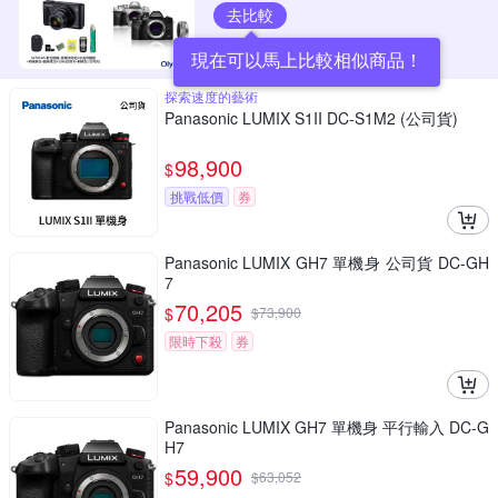
去比較
現在可以馬上比較相似商品！
探索速度的藝術
Panasonic LUMIX S1II DC-S1M2 (公司貨)
98,900
$
挑戰低價
券
Panasonic LUMIX GH7 單機身 公司貨 DC-GH
7
70,205
$
$
73,900
限時下殺
券
Panasonic LUMIX GH7 單機身 平行輸入 DC-G
H7
59,900
$
$
63,052