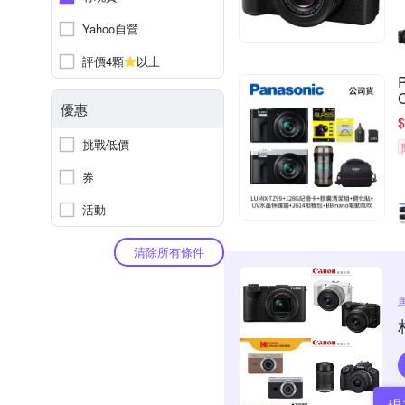
Yahoo自營
評價4顆
以上
優惠
$
挑戰低價
券
活動
清除所有條件
現