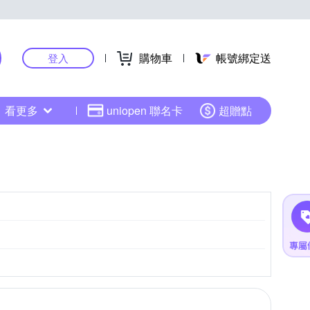
購物車
帳號綁定送
登入
看更多
uniopen 聯名卡
超贈點
CMOS