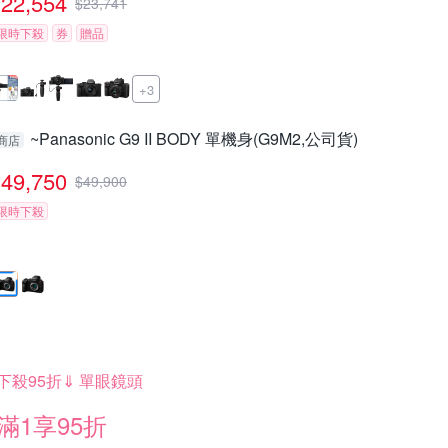
22,554
$
23,741
限時下殺
券
贈品
+3
~Panasonic G9 II BODY 單機身(G9M2,公司貨)
商店
49,750
$
49,900
限時下殺
下殺95折⇓ 單眼鏡頭
滿1享95折