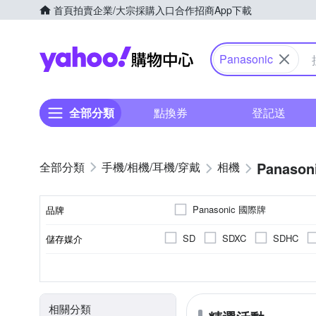
首頁
拍賣
企業/大宗採購入口
合作招商
App下載
Yahoo購物中心
Panasonic
全部分類
點換券
登記送
Panason
手機/相機/耳機/穿戴
相機
Panasonic 國際牌
品牌
SD
SDXC
SDHC
儲存媒介
品牌名稱
翻轉式螢幕
一般型相機
2.0~2.5吋
公司貨
2001萬~3000萬像素
平行輸入
2.5~2.9吋
可觸控式螢幕
單眼
400
微
CMOS
M4/3
Live M
螢幕類型
相機類型
螢幕尺寸
影像感應器
來源
有效像素
相關分類