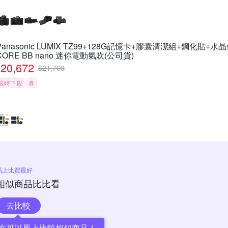
Panasonic LUMIX TZ99+128G記憶卡+膠囊清潔組+鋼化貼+水
CORE BB nano 迷你電動氣吹(公司貨)
20,672
$
21,760
限時下殺
券
馬上比買最好
相似商品比比看
去比較
在可以馬上比較相似商品！