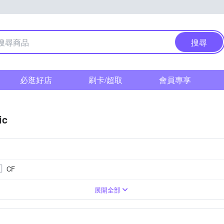
搜尋
必逛好店
刷卡/超取
會員專享
ic
CF
0萬像素以上
單眼
3.0吋以上
無
類單眼相機(PASM功能)
1601萬~2000萬像素
BSI CMOS(高感光背照式)
無
1吋 CMOS
1/2.3吋 
OS
TFT LCD
展開全部