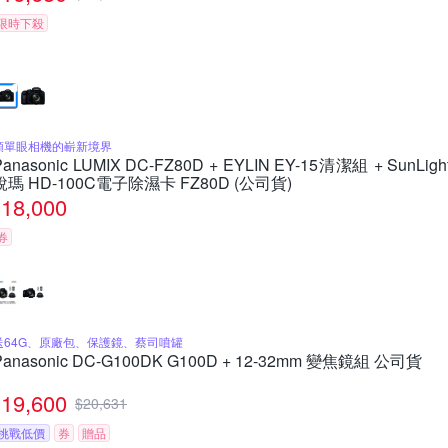
限時下殺
類單眼相機的嶄新境界
Panasonic LUMIX DC-FZ80D + EYLIN EY-15清潔組 + SunLigh
銳瑪 HD-100C電子除濕卡 FZ80D (公司貨)
18,000
券
送64G、原廠包、保護鏡、蔡司噴罐
Panasonic DC-G100DK G100D + 12-32mm 變焦鏡組 公司貨
19,600
$
20,631
挑戰低價
券
贈品