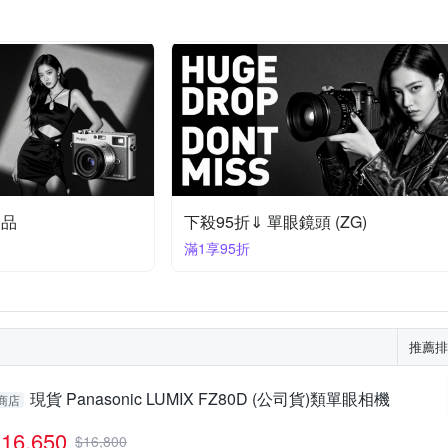
定品
下殺95折⇓ 單眼鏡頭 (ZG)
滿1享95折
推薦排
現貨 Panasonic LUMIX FZ80D (公司貨)類單眼相機
商店
16,650
$
16,800