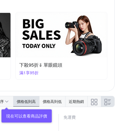
下殺95折⇓ 單眼鏡頭
滿1享95折
序
價格低到高
價格高到低
近期熱銷
免運費