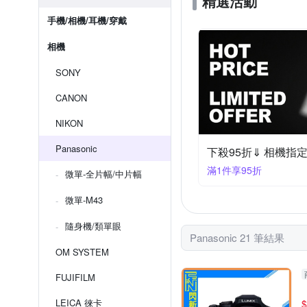
精選活動
手機/相機/耳機/穿戴
相機
SONY
CANON
NIKON
Panasonic
下殺95折⇓ 相機指
滿1件享95折
微單-全片幅/中片幅
微單-M43
隨身機/類單眼
Panasonic 21 筆結果
OM SYSTEM
FUJIFILM
LEICA 徠卡
$