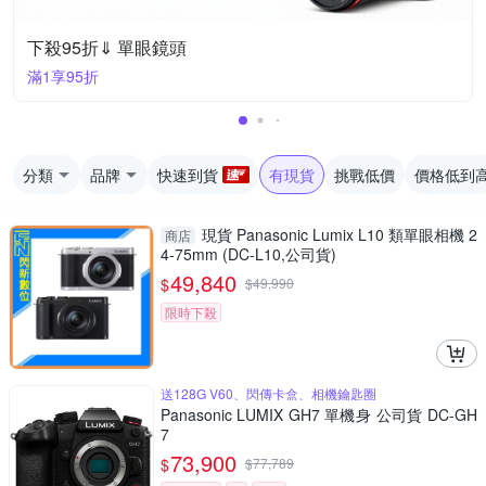
下殺95折⇓ 單眼鏡頭
滿1享95折
分類
品牌
快速到貨
有現貨
挑戰低價
價格低到
現貨 Panasonic Lumix L10 類單眼相機 2
商店
4-75mm (DC-L10,公司貨)
49,840
$
$
49,990
限時下殺
送128G V60、閃傳卡盒、相機鑰匙圈
Panasonic LUMIX GH7 單機身 公司貨 DC-GH
7
73,900
$
$
77,789