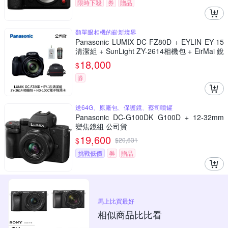
限時下殺
券
贈品
類單眼相機的嶄新境界
Panasonic LUMIX DC-FZ80D + EYLIN EY-15
清潔組 + SunLight ZY-2614相機包 + EirMai 銳
瑪 HD-100C電子除濕卡 FZ80D (公司貨)
18,000
$
券
送64G、原廠包、保護鏡、蔡司噴罐
Panasonic DC-G100DK G100D + 12-32mm
變焦鏡組 公司貨
19,600
$
$
20,631
挑戰低價
券
贈品
馬上比買最好
相似商品比比看