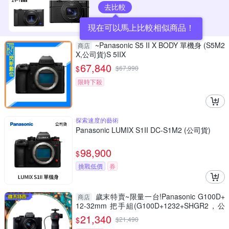
去比較
現在可以馬上比較相似商品！
~Panasonic S5 II X BODY 單機身 (S5M2
商店
X,公司貨)S 5IIX
67,840
$
$
67,990
限時下殺
探索速度的藝術
Panasonic LUMIX S1II DC-S1M2 (公司貨)
98,900
$
挑戰低價
券
歲末特賣~限量一台!Panasonic G100D+
商店
12-32mm 把手組(G100D+1232+SHGR2，公
司貨)
21,340
$
$
21,490