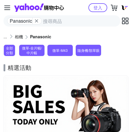
Yahoo購物中心
登入
Panasonic
相機
Panasonic
全部
微單-全片幅/
微單-M43
隨身機/類單眼
分類
中片幅
精選活動