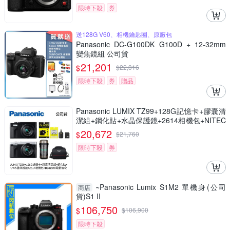
限時下殺
券
送128G V60、相機鑰匙圈、原廠包
Panasonic DC-G100DK G100D + 12-32mm
變焦鏡組 公司貨
21,201
$
$
22,316
限時下殺
券
贈品
Panasonic LUMIX TZ99+128G記憶卡+膠囊清
潔組+鋼化貼+水晶保護鏡+2614相機包+NITEC
ORE BB nano 迷你電動氣吹(公司貨)
20,672
$
$
21,760
限時下殺
券
~Panasonic Lumix S1M2 單機身(公司
商店
貨)S1 II
106,750
$
$
106,900
限時下殺