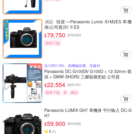
現貨~~Panasonic Lumix S1M2ES 單機
商店
身(公司貨)S1 II ES
79,750
$
$
79,900
限時下殺
送128G V60、相機鑰匙圈、原廠包
Panasonic DC-G100DV G100D + 12-32mm 鏡
頭 + DMW-SHGR2 三腳架握把組 公司貨
22,554
$
$
23,741
限時下殺
券
贈品
Panasonic LUMIX GH7 單機身 平行輸入 DC-G
H7
59,900
$
$
63,052
5
(
1
)