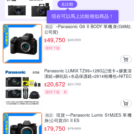
去比較
現在可以馬上比較相似商品！
~Panasonic G9 II BODY 單機身(G9M2,
商店
公司貨)
49,750
$
$
49,900
限時下殺
Panasonic LUMIX TZ99+128G記憶卡+膠囊清
潔組+鋼化貼+水晶保護鏡+2614相機包+NITEC
ORE BB nano 迷你電動氣吹(公司貨)
20,672
$
$
21,760
限時下殺
券
現貨~~Panasonic Lumix S1M2ES 單機
商店
身(公司貨)S1 II ES
79,750
$
$
79,900