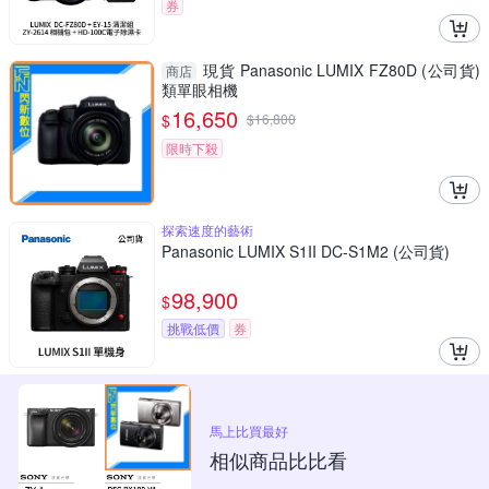
券
現貨 Panasonic LUMIX FZ80D (公司貨)
商店
類單眼相機
16,650
$
$
16,800
限時下殺
探索速度的藝術
Panasonic LUMIX S1II DC-S1M2 (公司貨)
98,900
$
挑戰低價
券
馬上比買最好
相似商品比比看