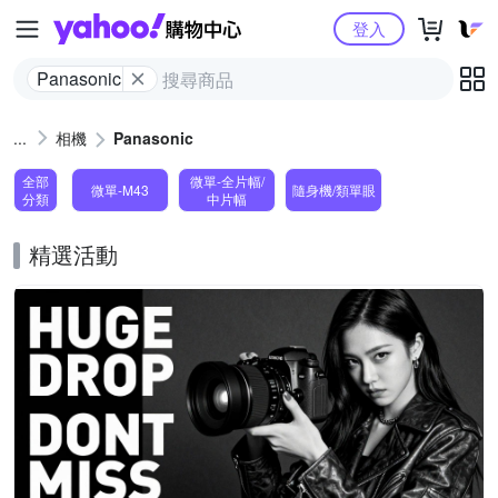
Yahoo購物中心
登入
Panasonic
相機
Panasonic
全部
微單-全片幅/
微單-M43
隨身機/類單眼
分類
中片幅
精選活動