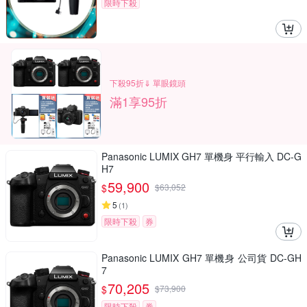
限時下殺
下殺95折⇓ 單眼鏡頭
滿1享95折
Panasonic LUMIX GH7 單機身 平行輸入 DC-G
H7
59,900
$
$
63,052
5
(
1
)
限時下殺
券
Panasonic LUMIX GH7 單機身 公司貨 DC-GH
7
70,205
$
$
73,900
限時下殺
券