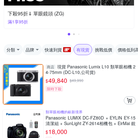
下殺95折⇓ 單眼鏡頭 (ZG)
滿1享95折
分類
品牌
快速到貨
有現貨
挑戰低價
價格低到
現貨 Panasonic Lumix L10 類單眼相機 2
商店
4-75mm (DC-L10,公司貨)
49,840
$
$
49,990
限時下殺
類單眼相機的嶄新境界
Panasonic LUMIX DC-FZ80D + EYLIN EY-15
清潔組 + SunLight ZY-2614相機包 + EirMai 銳
瑪 HD-100C電子除濕卡 FZ80D (公司貨)
18,000
$