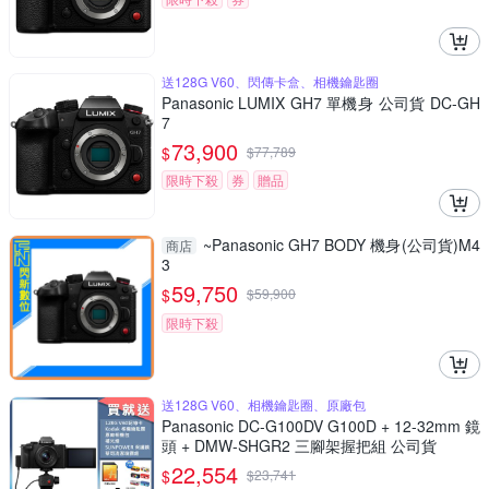
送128G V60、閃傳卡盒、相機鑰匙圈
Panasonic LUMIX GH7 單機身 公司貨 DC-GH
7
73,900
$
$
77,789
限時下殺
券
贈品
~Panasonic GH7 BODY 機身(公司貨)M4
商店
3
59,750
$
$
59,900
限時下殺
送128G V60、相機鑰匙圈、原廠包
Panasonic DC-G100DV G100D + 12-32mm 鏡
頭 + DMW-SHGR2 三腳架握把組 公司貨
22,554
$
$
23,741