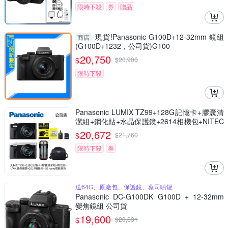
限時下殺
券
贈品
現貨!Panasonic G100D+12-32mm 鏡組
商店
(G100D+1232，公司貨)G100
20,750
$
$
20,900
限時下殺
Panasonic LUMIX TZ99+128G記憶卡+膠囊清
潔組+鋼化貼+水晶保護鏡+2614相機包+NITEC
ORE BB nano 迷你電動氣吹(公司貨)
20,672
$
$
21,760
限時下殺
券
送64G、原廠包、保護鏡、蔡司噴罐
Panasonic DC-G100DK G100D + 12-32mm
變焦鏡組 公司貨
19,600
$
$
20,631