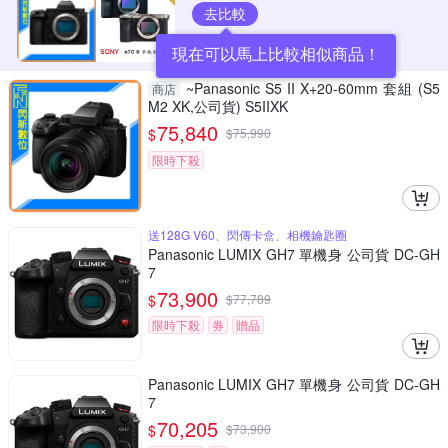
去比較
現在可以馬上比較相似商品！
~Panasonic S5 II X+20-60mm 套組 (S5
商店
M2 XK,公司貨) S5IIXK
75,840
$
$
75,990
限時下殺
送128G V60、閃傳卡盒、相機鑰匙圈
Panasonic LUMIX GH7 單機身 公司貨 DC-GH
7
73,900
$
$
77,789
限時下殺
券
贈品
Panasonic LUMIX GH7 單機身 公司貨 DC-GH
7
70,205
$
$
73,900