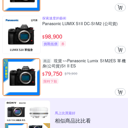
探索速度的藝術
Panasonic LUMIX S1II DC-S1M2 (公司貨)
98,900
$
挑戰低價
券
現貨~~Panasonic Lumix S1M2ES 單機
商店
身(公司貨)S1 II ES
79,750
$
$
79,900
限時下殺
馬上比買最好
相似商品比比看