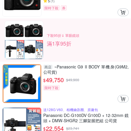
5
(
1
)
限時下殺
券
下殺95折⇓ 單眼鏡頭
滿1享95折
~Panasonic G9 II BODY 單機身(G9M2,
商店
公司貨)
49,750
$
$
49,900
限時下殺
送128G V60、相機鑰匙圈、原廠包
Panasonic DC-G100DV G100D + 12-32mm 鏡
頭 + DMW-SHGR2 三腳架握把組 公司貨
22,554
$
$
23,741