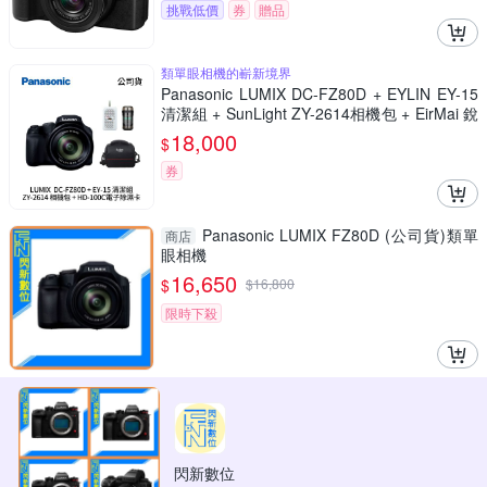
挑戰低價
券
贈品
類單眼相機的嶄新境界
Panasonic LUMIX DC-FZ80D + EYLIN EY-15
清潔組 + SunLight ZY-2614相機包 + EirMai 銳
瑪 HD-100C電子除濕卡 FZ80D (公司貨)
18,000
$
券
Panasonic LUMIX FZ80D (公司貨)類單
商店
眼相機
16,650
$
$
16,800
限時下殺
閃新數位