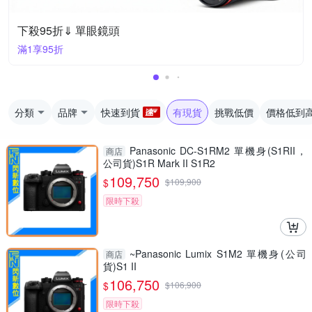
下殺95折⇓ 單眼鏡頭
滿1享95折
分類
品牌
快速到貨
有現貨
挑戰低價
價格低到
Panasonic DC-S1RM2 單機身(S1RII，
商店
公司貨)S1R Mark II S1R2
109,750
$
$
109,900
限時下殺
~Panasonic Lumix S1M2 單機身(公司
商店
貨)S1 II
106,750
$
$
106,900
限時下殺