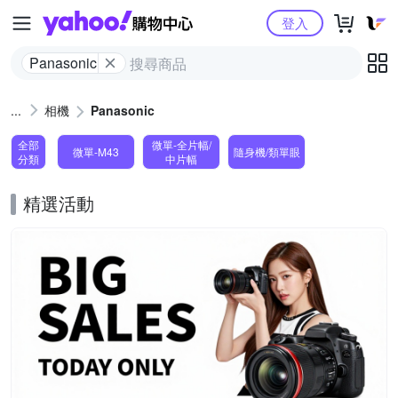
Yahoo購物中心
登入
Panasonic
相機
Panasonic
全部
微單-全片幅/
微單-M43
隨身機/類單眼
分類
中片幅
精選活動