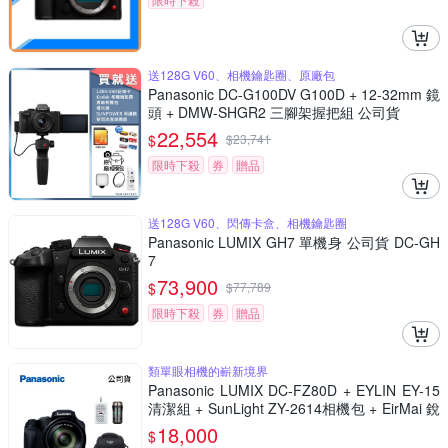
送128G V60、相機鑰匙圈、原廠包
Panasonic DC-G100DV G100D + 12-32mm 鏡
頭 + DMW-SHGR2 三腳架握把組 公司貨
22,554
$
$
23,741
限時下殺
券
贈品
送128G V60、閃傳卡盒、相機鑰匙圈
Panasonic LUMIX GH7 單機身 公司貨 DC-GH
7
73,900
$
$
77,789
限時下殺
券
贈品
類單眼相機的嶄新境界
Panasonic LUMIX DC-FZ80D + EYLIN EY-15
清潔組 + SunLight ZY-2614相機包 + EirMai 銳
瑪 HD-100C電子除濕卡 FZ80D (公司貨)
18,000
$