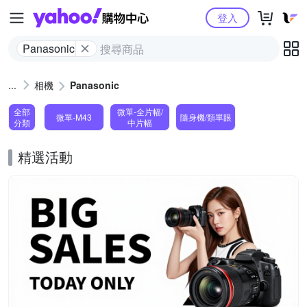
Yahoo購物中心
登入
Panasonic
相機
Panasonic
全部
微單-全片幅/
微單-M43
隨身機/類單眼
分類
中片幅
精選活動