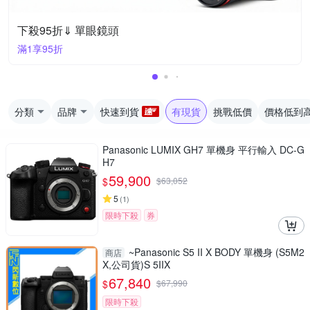
下殺95折⇓ 單眼鏡頭
滿1享95折
分類
品牌
快速到貨
有現貨
挑戰低價
價格低到
Panasonic LUMIX GH7 單機身 平行輸入 DC-G
H7
59,900
$
$
63,052
5
(
1
)
限時下殺
券
~Panasonic S5 II X BODY 單機身 (S5M2
商店
X,公司貨)S 5IIX
67,840
$
$
67,990
限時下殺