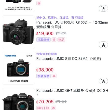
券
送64G、原廠包、保護鏡、蔡司噴罐
Panasonic DC-G100DK G100D + 12-32mm
變焦鏡組 公司貨
19,600
$
$
20,631
挑戰低價
券
贈品
探索速度的藝術
Panasonic LUMIX S1II DC-S1M2 (公司貨)
98,900
$
挑戰低價
券
Panasonic LUMIX GH7 單機身 公司貨 DC-GH
7
70,205
$
$
73,900
限時下殺
券