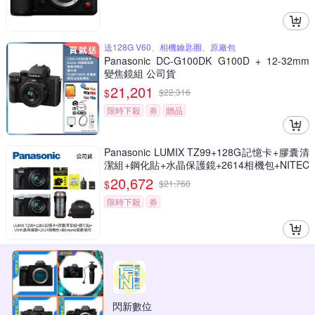
送128G V60、相機鑰匙圈、原廠包
Panasonic DC-G100DK G100D + 12-32mm
變焦鏡組 公司貨
21,201
$
$
22,316
限時下殺
券
贈品
Panasonic LUMIX TZ99+128G記憶卡+膠囊清
潔組+鋼化貼+水晶保護鏡+2614相機包+NITEC
ORE BB nano 迷你電動氣吹(公司貨)
20,672
$
$
21,760
限時下殺
券
閃新數位