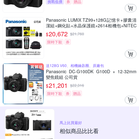
挑戰低價
券
贈品
Panasonic LUMIX TZ99+128G記憶卡+膠囊清
潔組+鋼化貼+水晶保護鏡+2614相機包+NITEC
ORE BB nano 迷你電動氣吹(公司貨)
20,672
$
$
21,760
限時下殺
券
送128G V60、相機鑰匙圈、原廠包
Panasonic DC-G100DK G100D + 12-32mm
變焦鏡組 公司貨
21,201
$
$
22,316
限時下殺
券
贈品
馬上比買最好
相似商品比比看