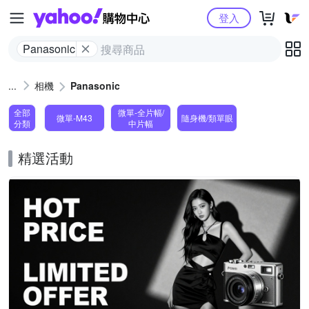
Yahoo購物中心
登入
Panasonic
相機
Panasonic
全部
微單-全片幅/
微單-M43
隨身機/類單眼
分類
中片幅
精選活動