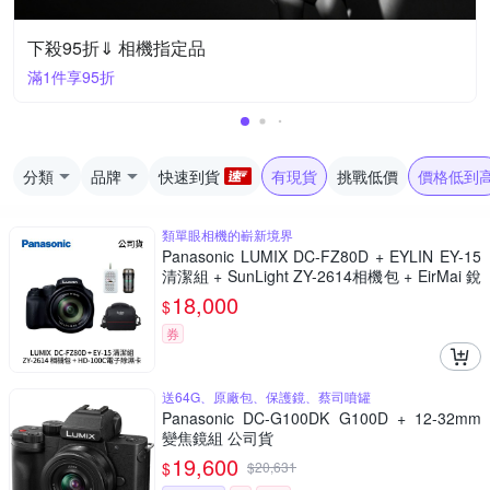
下殺95折⇓ 相機指定品
滿1件享95折
分類
品牌
快速到貨
有現貨
挑戰低價
價格低到
類單眼相機的嶄新境界
Panasonic LUMIX DC-FZ80D + EYLIN EY-15
清潔組 + SunLight ZY-2614相機包 + EirMai 銳
瑪 HD-100C電子除濕卡 FZ80D (公司貨)
18,000
$
券
送64G、原廠包、保護鏡、蔡司噴罐
Panasonic DC-G100DK G100D + 12-32mm
變焦鏡組 公司貨
19,600
$
$
20,631