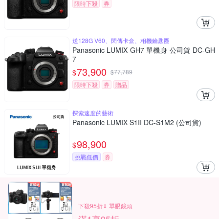
限時下殺
券
送128G V60、閃傳卡盒、相機鑰匙圈
Panasonic LUMIX GH7 單機身 公司貨 DC-GH
7
73,900
$
$
77,789
限時下殺
券
贈品
探索速度的藝術
Panasonic LUMIX S1II DC-S1M2 (公司貨)
98,900
$
挑戰低價
券
下殺95折⇓ 單眼鏡頭