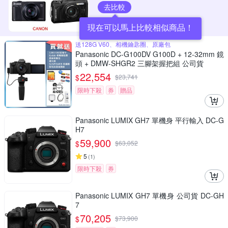
去比較
現在可以馬上比較相似商品！
送128G V60、相機鑰匙圈、原廠包
Panasonic DC-G100DV G100D + 12-32mm 鏡
頭 + DMW-SHGR2 三腳架握把組 公司貨
22,554
$
$
23,741
限時下殺
券
贈品
Panasonic LUMIX GH7 單機身 平行輸入 DC-G
H7
59,900
$
$
63,052
5
(
1
)
限時下殺
券
Panasonic LUMIX GH7 單機身 公司貨 DC-GH
7
70,205
$
$
73,900