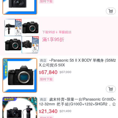
限時下殺
下殺95折⇓ 單眼鏡頭
滿1享95折
~Panasonic S5 II X BODY 單機身 (S5M2
商店
X,公司貨)S 5IIX
67,840
$
$
67,990
限時下殺
歲末特賣~限量一台!Panasonic G100D+
商店
12-32mm 把手組(G100D+1232+SHGR2，公
司貨)
21,340
$
$
21,490
限時下殺