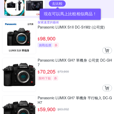
去比較
現在可以馬上比較相似商品！
探索速度的藝術
Panasonic LUMIX S1II DC-S1M2 (公司貨)
98,900
$
挑戰低價
券
Panasonic LUMIX GH7 單機身 公司貨 DC-GH
7
70,205
$
$
73,900
限時下殺
券
Panasonic LUMIX GH7 單機身 平行輸入 DC-G
H7
59,900
$
$
63,052