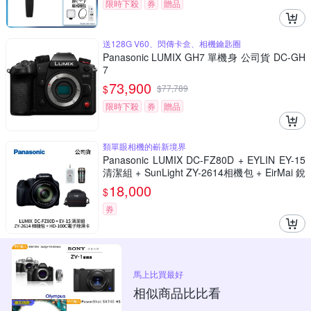
限時下殺
券
贈品
送128G V60、閃傳卡盒、相機鑰匙圈
Panasonic LUMIX GH7 單機身 公司貨 DC-GH
7
73,900
$
$
77,789
限時下殺
券
贈品
類單眼相機的嶄新境界
Panasonic LUMIX DC-FZ80D + EYLIN EY-15
清潔組 + SunLight ZY-2614相機包 + EirMai 銳
瑪 HD-100C電子除濕卡 FZ80D (公司貨)
18,000
$
券
馬上比買最好
相似商品比比看