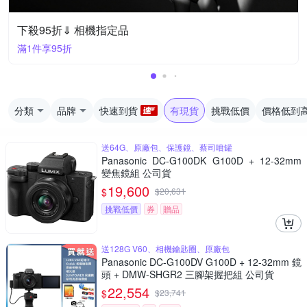
下殺95折⇓ 相機指定品
滿1件享95折
分類
品牌
快速到貨
有現貨
挑戰低價
價格低到
送64G、原廠包、保護鏡、蔡司噴罐
Panasonic DC-G100DK G100D + 12-32mm
變焦鏡組 公司貨
19,600
$
$
20,631
挑戰低價
券
贈品
送128G V60、相機鑰匙圈、原廠包
Panasonic DC-G100DV G100D + 12-32mm 鏡
頭 + DMW-SHGR2 三腳架握把組 公司貨
22,554
$
$
23,741