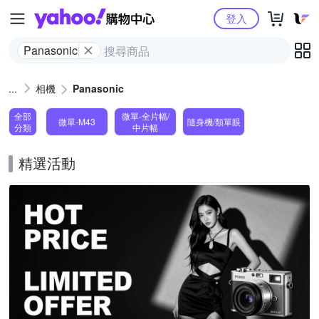
Yahoo購物中心
登入
Panasonic
相機
Panasonic
全部
微單-全片幅/
微單-M43
隨身機/類單眼
分類
中片幅
精選活動