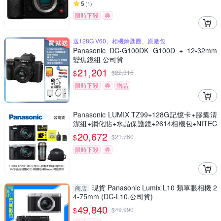
5
(
1
)
限時下殺
券
送128G V60、相機鑰匙圈、原廠包
Panasonic DC-G100DK G100D + 12-32mm
變焦鏡組 公司貨
21,201
$
$
22,316
限時下殺
券
贈品
Panasonic LUMIX TZ99+128G記憶卡+膠囊清
潔組+鋼化貼+水晶保護鏡+2614相機包+NITEC
ORE BB nano 迷你電動氣吹(公司貨)
20,672
$
$
21,760
限時下殺
券
現貨 Panasonic Lumix L10 類單眼相機 2
商店
4-75mm (DC-L10,公司貨)
49,840
$
$
49,990