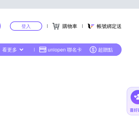
購物車
帳號綁定送
登入
看更多
uniopen 聯名卡
超贈點