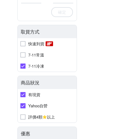
確定
取貨方式
快速到貨
7-11常溫
7-11冷凍
商品狀況
有現貨
Yahoo自營
評價4顆
以上
優惠