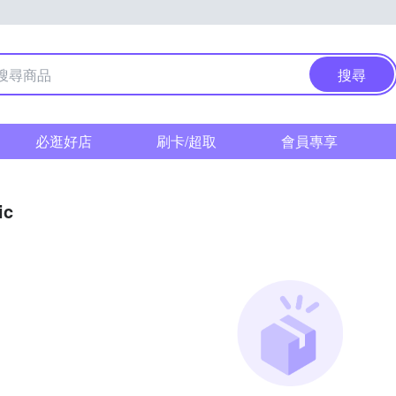
搜尋
必逛好店
刷卡/超取
會員專享
ic