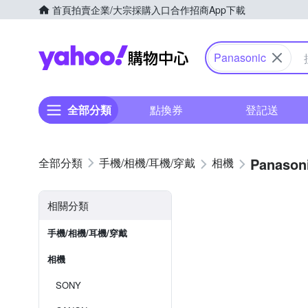
首頁
拍賣
企業/大宗採購入口
合作招商
App下載
Yahoo購物中心
Panasonic
全部分類
點換券
登記送
Panason
手機/相機/耳機/穿戴
相機
相關分類
手機/相機/耳機/穿戴
相機
SONY