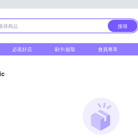
搜尋
必逛好店
刷卡/超取
會員專享
ic