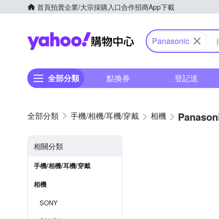
首頁
拍賣
企業/大宗採購入口
合作招商
App下載
Yahoo購物中心
Panasonic
全部分類
點換券
登記送
Panason
手機/相機/耳機/穿戴
相機
相關分類
手機/相機/耳機/穿戴
相機
SONY