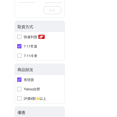
確定
取貨方式
快速到貨
7-11常溫
7-11冷凍
商品狀況
有現貨
Yahoo自營
評價4顆
以上
優惠