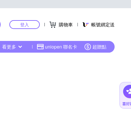
購物車
帳號綁定送
登入
看更多
uniopen 聯名卡
超贈點