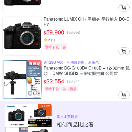
Panasonic LUMIX GH7 單機身 平行輸入 DC-G
H7
59,900
$
$
63,052
5
(
1
)
限時下殺
券
送128G V60、相機鑰匙圈、原廠包
Panasonic DC-G100DV G100D + 12-32mm 鏡
頭 + DMW-SHGR2 三腳架握把組 公司貨
22,554
$
$
23,741
限時下殺
券
贈品
馬上比買最好
相似商品比比看