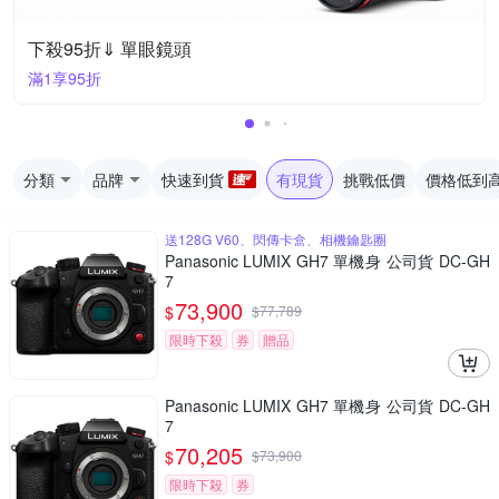
下殺95折⇓ 單眼鏡頭
滿1享95折
分類
品牌
快速到貨
有現貨
挑戰低價
價格低到
送128G V60、閃傳卡盒、相機鑰匙圈
Panasonic LUMIX GH7 單機身 公司貨 DC-GH
7
73,900
$
$
77,789
限時下殺
券
贈品
Panasonic LUMIX GH7 單機身 公司貨 DC-GH
7
70,205
$
$
73,900
限時下殺
券