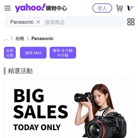
Yahoo購物中心
登入
Panasonic
相機
Panasonic
全部
微單-全片幅/
微單-M43
分類
中片幅
精選活動