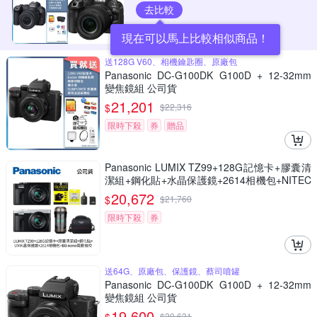
去比較
現在可以馬上比較相似商品！
送128G V60、相機鑰匙圈、原廠包
Panasonic DC-G100DK G100D + 12-32mm
變焦鏡組 公司貨
21,201
$
$
22,316
限時下殺
券
贈品
Panasonic LUMIX TZ99+128G記憶卡+膠囊清
潔組+鋼化貼+水晶保護鏡+2614相機包+NITEC
ORE BB nano 迷你電動氣吹(公司貨)
20,672
$
$
21,760
限時下殺
券
送64G、原廠包、保護鏡、蔡司噴罐
Panasonic DC-G100DK G100D + 12-32mm
變焦鏡組 公司貨
19,600
$
20,631