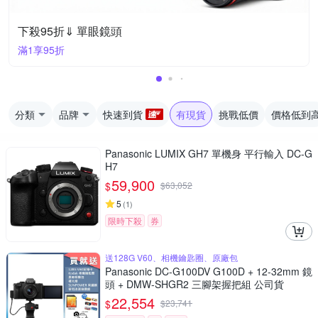
下殺95折⇓ 單眼鏡頭
滿1享95折
分類
品牌
快速到貨
有現貨
挑戰低價
價格低到
Panasonic LUMIX GH7 單機身 平行輸入 DC-G
H7
59,900
$
$
63,052
5
(
1
)
限時下殺
券
送128G V60、相機鑰匙圈、原廠包
Panasonic DC-G100DV G100D + 12-32mm 鏡
頭 + DMW-SHGR2 三腳架握把組 公司貨
22,554
$
$
23,741