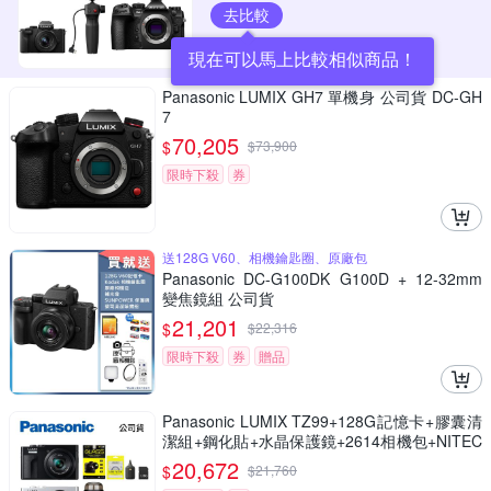
去比較
現在可以馬上比較相似商品！
Panasonic LUMIX GH7 單機身 公司貨 DC-GH
7
70,205
$
$
73,900
限時下殺
券
送128G V60、相機鑰匙圈、原廠包
Panasonic DC-G100DK G100D + 12-32mm
變焦鏡組 公司貨
21,201
$
$
22,316
限時下殺
券
贈品
Panasonic LUMIX TZ99+128G記憶卡+膠囊清
潔組+鋼化貼+水晶保護鏡+2614相機包+NITEC
ORE BB nano 迷你電動氣吹(公司貨)
20,672
$
$
21,760