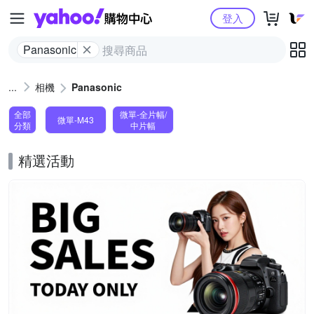
Yahoo購物中心
登入
Panasonic
相機
Panasonic
全部
微單-全片幅/
微單-M43
分類
中片幅
精選活動