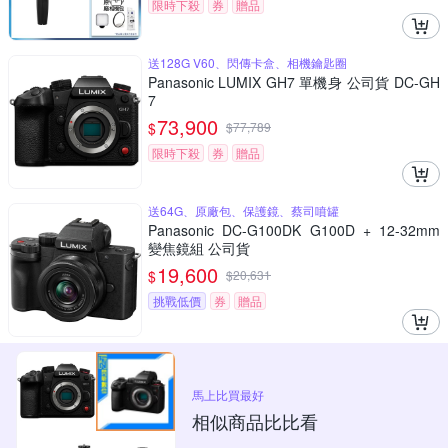
限時下殺
券
贈品
送128G V60、閃傳卡盒、相機鑰匙圈
Panasonic LUMIX GH7 單機身 公司貨 DC-GH
7
73,900
$
$
77,789
限時下殺
券
贈品
送64G、原廠包、保護鏡、蔡司噴罐
Panasonic DC-G100DK G100D + 12-32mm
變焦鏡組 公司貨
19,600
$
$
20,631
挑戰低價
券
贈品
馬上比買最好
相似商品比比看