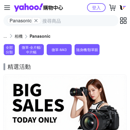
Yahoo購物中心
登入
Panasonic
相機
Panasonic
全部
微單-全片幅/
微單-M43
隨身機/類單眼
分類
中片幅
精選活動