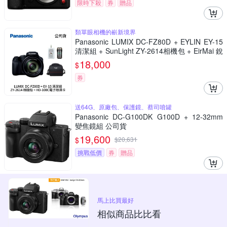
限時下殺
券
贈品
類單眼相機的嶄新境界
Panasonic LUMIX DC-FZ80D + EYLIN EY-15
清潔組 + SunLight ZY-2614相機包 + EirMai 銳
瑪 HD-100C電子除濕卡 FZ80D (公司貨)
18,000
$
券
送64G、原廠包、保護鏡、蔡司噴罐
Panasonic DC-G100DK G100D + 12-32mm
變焦鏡組 公司貨
19,600
$
$
20,631
挑戰低價
券
贈品
馬上比買最好
相似商品比比看