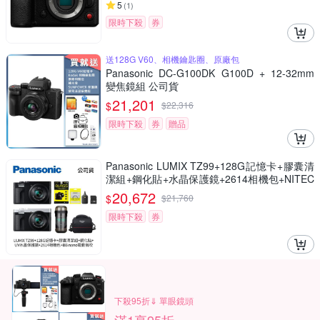
5
(
1
)
限時下殺
券
送128G V60、相機鑰匙圈、原廠包
Panasonic DC-G100DK G100D + 12-32mm
變焦鏡組 公司貨
21,201
$
$
22,316
限時下殺
券
贈品
Panasonic LUMIX TZ99+128G記憶卡+膠囊清
潔組+鋼化貼+水晶保護鏡+2614相機包+NITEC
ORE BB nano 迷你電動氣吹(公司貨)
20,672
$
$
21,760
限時下殺
券
下殺95折⇓ 單眼鏡頭