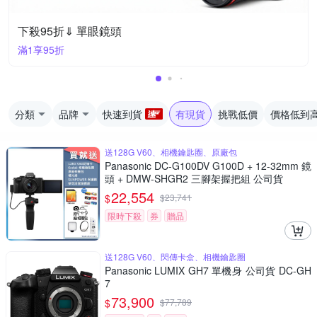
下殺95折⇓ 單眼鏡頭
滿1享95折
分類
品牌
快速到貨
有現貨
挑戰低價
價格低到
送128G V60、相機鑰匙圈、原廠包
Panasonic DC-G100DV G100D + 12-32mm 鏡
頭 + DMW-SHGR2 三腳架握把組 公司貨
22,554
$
$
23,741
限時下殺
券
贈品
送128G V60、閃傳卡盒、相機鑰匙圈
Panasonic LUMIX GH7 單機身 公司貨 DC-GH
7
73,900
$
$
77,789