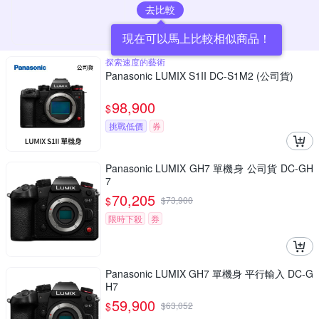
去比較
現在可以馬上比較相似商品！
探索速度的藝術
Panasonic LUMIX S1II DC-S1M2 (公司貨)
98,900
$
挑戰低價
券
Panasonic LUMIX GH7 單機身 公司貨 DC-GH
7
70,205
$
$
73,900
限時下殺
券
Panasonic LUMIX GH7 單機身 平行輸入 DC-G
H7
59,900
$
$
63,052