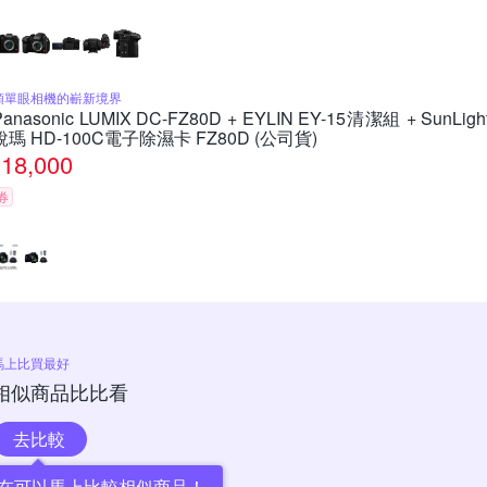
類單眼相機的嶄新境界
Panasonic LUMIX DC-FZ80D + EYLIN EY-15清潔組 + SunLigh
銳瑪 HD-100C電子除濕卡 FZ80D (公司貨)
18,000
券
馬上比買最好
相似商品比比看
去比較
在可以馬上比較相似商品！