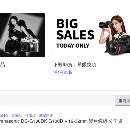
定品
下殺95折⇓ 單眼鏡頭
滿1享95折
推薦排
送64G、原廠包、保護鏡、蔡司噴罐
Panasonic DC-G100DK G100D + 12-32mm 變焦鏡組 公司貨