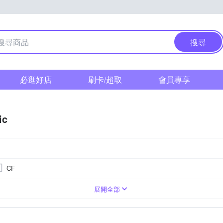
搜尋
必逛好店
刷卡/超取
會員專享
ic
CF
1萬~2000萬像素
TFT LCD
展開全部