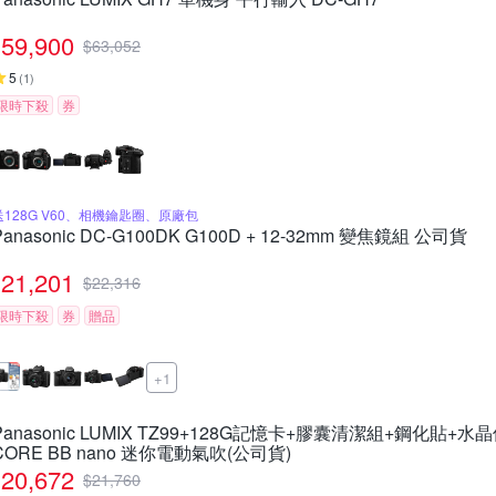
59,900
$
63,052
5
(
1
)
限時下殺
券
送128G V60、相機鑰匙圈、原廠包
Panasonic DC-G100DK G100D + 12-32mm 變焦鏡組 公司貨
21,201
$
22,316
限時下殺
券
贈品
+1
Panasonic LUMIX TZ99+128G記憶卡+膠囊清潔組+鋼化貼+水
CORE BB nano 迷你電動氣吹(公司貨)
20,672
$
21,760