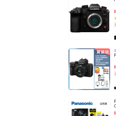
$
$
$