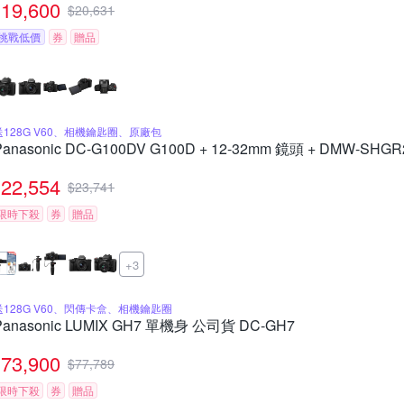
19,600
$
20,631
挑戰低價
券
贈品
送128G V60、相機鑰匙圈、原廠包
Panasonic DC-G100DV G100D + 12-32mm 鏡頭 + DMW-
22,554
$
23,741
限時下殺
券
贈品
+3
送128G V60、閃傳卡盒、相機鑰匙圈
Panasonic LUMIX GH7 單機身 公司貨 DC-GH7
73,900
$
77,789
限時下殺
券
贈品