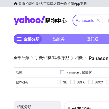
首頁
拍賣
企業/大宗採購入口
合作招商
App下載
Yahoo購物中心
Panasonic
全部分類
點換券
登記送
Panason
手機/相機/耳機/穿戴
相機
Panasonic 國際牌
品牌
SD
SDHC
SDXC
儲存媒介
品牌名稱
翻轉式螢幕
3.0吋以上
公司貨
2001萬~3000萬像素
視平式電子觀景器
平行輸入
可觸控式螢幕
160
100%
螢幕類型
螢幕尺寸
來源
有效像素
觀景窗型式
觀景窗視野率
相關分類