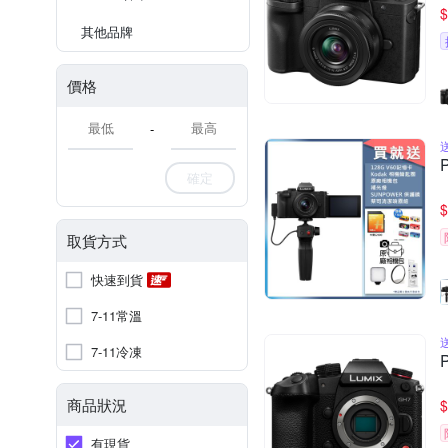
$
其他品牌
價格
-
確定
$
取貨方式
快速到貨
7-11常溫
7-11冷凍
商品狀況
$
有現貨