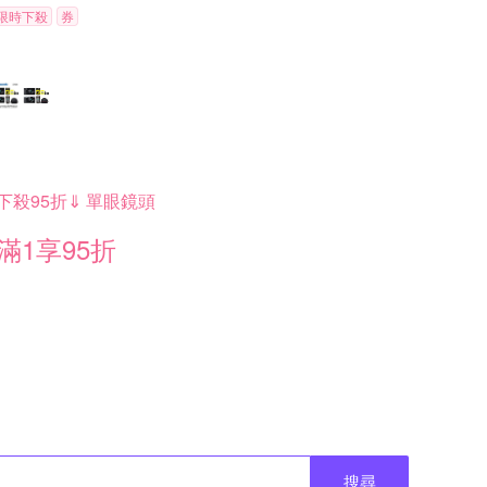
限時下殺
券
下殺95折⇓ 單眼鏡頭
滿1享95折
搜尋