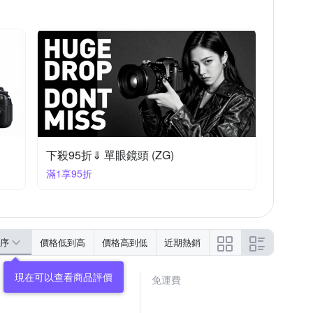
下殺95折⇓ 單眼鏡頭 (ZG)
滿1享95折
序
價格低到高
價格高到低
近期熱銷
免運費