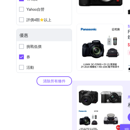
Yahoo自營
評價4顆
以上
優惠
$
挑戰低價
券
活動
清除所有條件
現