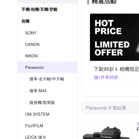
精選活動
手機/相機/耳機/穿戴
相機
SONY
CANON
NIKON
Panasonic
下殺95折⇓ 相機指
滿1件享95折
微單-全片幅/中片幅
微單-M43
隨身機/類單眼
Panasonic 9 筆結果
OM SYSTEM
FUJIFILM
LEICA 徠卡