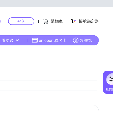
購物車
帳號綁定送
登入
看更多
uniopen 聯名卡
超贈點