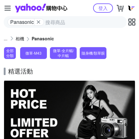
Yahoo購物中心
登入
Panasonic
相機
Panasonic
全部
微單-全片幅/
微單-M43
隨身機/類單眼
分類
中片幅
精選活動