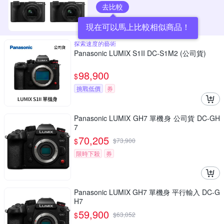
去比較
現在可以馬上比較相似商品！
探索速度的藝術
Panasonic LUMIX S1II DC-S1M2 (公司貨)
98,900
$
挑戰低價
券
Panasonic LUMIX GH7 單機身 公司貨 DC-GH
7
70,205
$
$
73,900
限時下殺
券
Panasonic LUMIX GH7 單機身 平行輸入 DC-G
H7
59,900
$
$
63,052