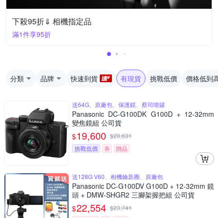
下殺95折⇓ 相機指定品
滿1件享95折
分類
品牌
快速到貨
有現貨
挑戰低價
價格低到
送64G、原廠包、保護鏡、蔡司噴罐
Panasonic DC-G100DK G100D + 12-32mm
變焦鏡組 公司貨
19,600
$
$
20,631
挑戰低價
券
贈品
送128G V60、相機鑰匙圈、原廠包
Panasonic DC-G100DV G100D + 12-32mm 鏡
頭 + DMW-SHGR2 三腳架握把組 公司貨
22,554
$
$
23,741