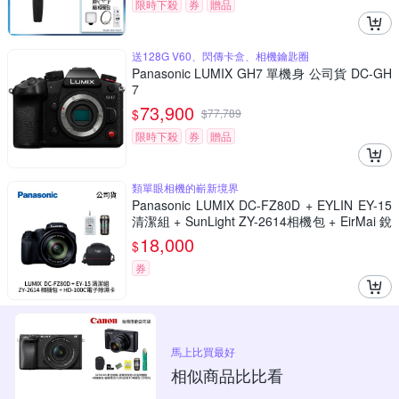
限時下殺
券
贈品
送128G V60、閃傳卡盒、相機鑰匙圈
Panasonic LUMIX GH7 單機身 公司貨 DC-GH
7
73,900
$
$
77,789
限時下殺
券
贈品
類單眼相機的嶄新境界
Panasonic LUMIX DC-FZ80D + EYLIN EY-15
清潔組 + SunLight ZY-2614相機包 + EirMai 銳
瑪 HD-100C電子除濕卡 FZ80D (公司貨)
18,000
$
券
馬上比買最好
相似商品比比看