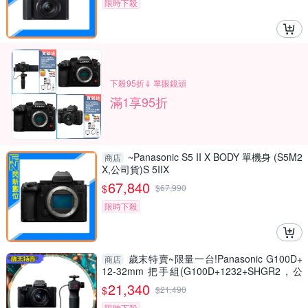
限時下殺
下殺95折⇓ 單眼鏡頭
滿1享95折
~Panasonic S5 II X BODY 單機身 (S5M2
商店
X,公司貨)S 5IIX
67,840
$
$
67,990
限時下殺
歲末特賣~限量一台!Panasonic G100D+
商店
12-32mm 把手組(G100D+1232+SHGR2，公
司貨)
21,340
$
$
21,490
限時下殺