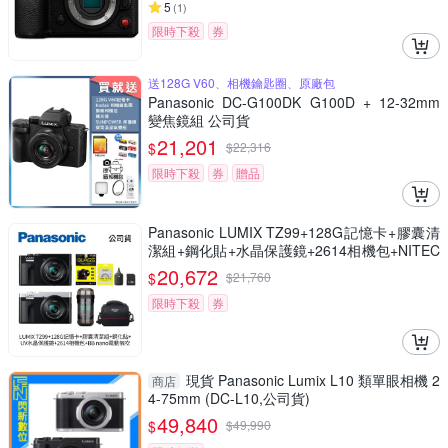
5
(
1
)
限時下殺
券
送128G V60、相機鑰匙圈、原廠包
Panasonic DC-G100DK G100D + 12-32mm
變焦鏡組 公司貨
21,201
$
$
22,316
限時下殺
券
贈品
Panasonic LUMIX TZ99+128G記憶卡+膠囊清
潔組+鋼化貼+水晶保護鏡+2614相機包+NITEC
ORE BB nano 迷你電動氣吹(公司貨)
20,672
$
$
21,760
限時下殺
券
現貨 Panasonic Lumix L10 類單眼相機 2
商店
4-75mm (DC-L10,公司貨)
49,840
$
$
49,990