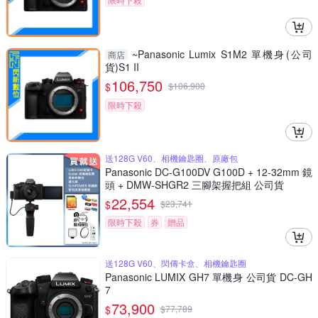
~Panasonic Lumix S1M2 單機身(公司
商店
貨)S1 II
106,750
$
$
106,900
限時下殺
送128G V60、相機鑰匙圈、原廠包
Panasonic DC-G100DV G100D + 12-32mm 鏡
頭 + DMW-SHGR2 三腳架握把組 公司貨
22,554
$
$
23,741
限時下殺
券
贈品
送128G V60、閃傳卡盒、相機鑰匙圈
Panasonic LUMIX GH7 單機身 公司貨 DC-GH
7
73,900
$
$
77,789