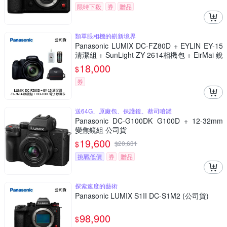
限時下殺
券
贈品
類單眼相機的嶄新境界
Panasonic LUMIX DC-FZ80D + EYLIN EY-15
清潔組 + SunLight ZY-2614相機包 + EirMai 銳
瑪 HD-100C電子除濕卡 FZ80D (公司貨)
18,000
$
券
送64G、原廠包、保護鏡、蔡司噴罐
Panasonic DC-G100DK G100D + 12-32mm
變焦鏡組 公司貨
19,600
$
$
20,631
挑戰低價
券
贈品
探索速度的藝術
Panasonic LUMIX S1II DC-S1M2 (公司貨)
98,900
$