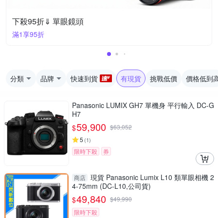
下殺95折⇓ 單眼鏡頭
滿1享95折
分類
品牌
快速到貨
有現貨
挑戰低價
價格低到
Panasonic LUMIX GH7 單機身 平行輸入 DC-G
H7
59,900
$
$
63,052
5
(
1
)
限時下殺
券
現貨 Panasonic Lumix L10 類單眼相機 2
商店
4-75mm (DC-L10,公司貨)
49,840
$
$
49,990
限時下殺