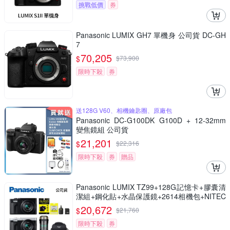
挑戰低價
券
Panasonic LUMIX GH7 單機身 公司貨 DC-GH
7
70,205
$
$
73,900
限時下殺
券
送128G V60、相機鑰匙圈、原廠包
Panasonic DC-G100DK G100D + 12-32mm
變焦鏡組 公司貨
21,201
$
$
22,316
限時下殺
券
贈品
Panasonic LUMIX TZ99+128G記憶卡+膠囊清
潔組+鋼化貼+水晶保護鏡+2614相機包+NITEC
ORE BB nano 迷你電動氣吹(公司貨)
20,672
$
$
21,760
限時下殺
券