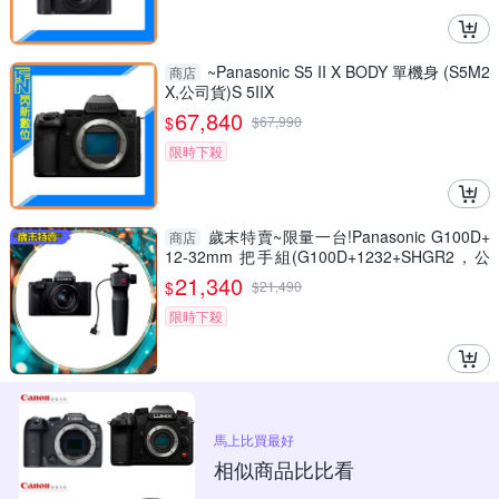
~Panasonic S5 II X BODY 單機身 (S5M2
商店
X,公司貨)S 5IIX
67,840
$
$
67,990
限時下殺
歲末特賣~限量一台!Panasonic G100D+
商店
12-32mm 把手組(G100D+1232+SHGR2，公
司貨)
21,340
$
$
21,490
限時下殺
馬上比買最好
相似商品比比看