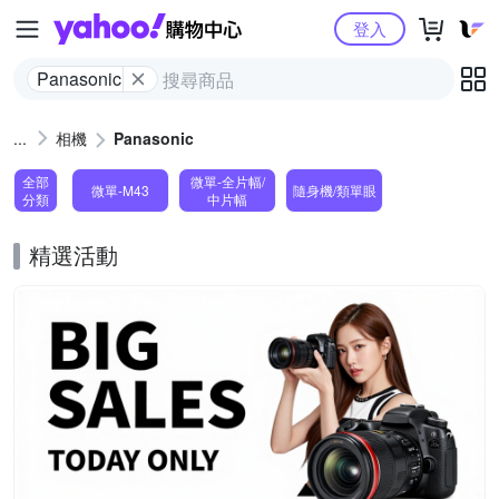
Yahoo購物中心
登入
Panasonic
相機
Panasonic
全部
微單-全片幅/
微單-M43
隨身機/類單眼
分類
中片幅
精選活動