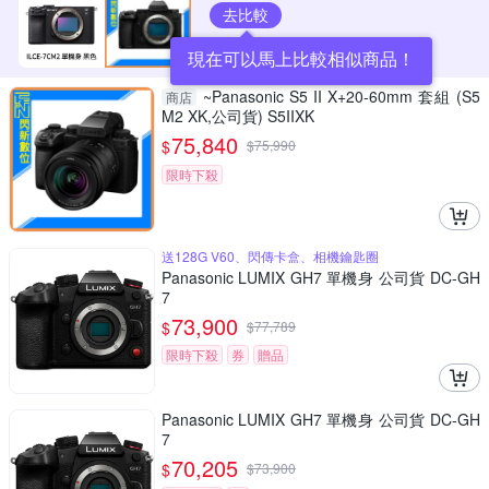
去比較
現在可以馬上比較相似商品！
~Panasonic S5 II X+20-60mm 套組 (S5
商店
M2 XK,公司貨) S5IIXK
75,840
$
$
75,990
限時下殺
送128G V60、閃傳卡盒、相機鑰匙圈
Panasonic LUMIX GH7 單機身 公司貨 DC-GH
7
73,900
$
$
77,789
限時下殺
券
贈品
Panasonic LUMIX GH7 單機身 公司貨 DC-GH
7
70,205
$
$
73,900