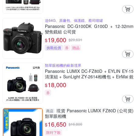
送64G、原廠包、保護鏡、蔡司噴罐
Panasonic DC-G100DK G100D + 12-32mm
變焦鏡組 公司貨
19,600
$
$
20,631
挑戰低價
券
贈品
類單眼相機的嶄新境界
Panasonic LUMIX DC-FZ80D + EYLIN EY-15
清潔組 + SunLight ZY-2614相機包 + EirMai 銳
瑪 HD-100C電子除濕卡 FZ80D (公司貨)
18,000
$
券
現貨 Panasonic LUMIX FZ80D (公司貨)
商店
類單眼相機
16,650
$
$
16,800
限時下殺