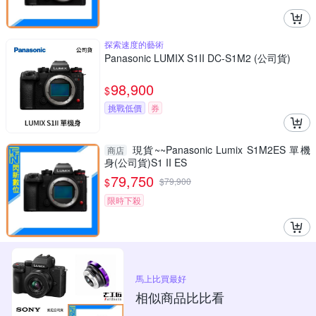
探索速度的藝術
Panasonic LUMIX S1II DC-S1M2 (公司貨)
98,900
$
挑戰低價
券
現貨~~Panasonic Lumix S1M2ES 單機
商店
身(公司貨)S1 II ES
79,750
$
$
79,900
限時下殺
馬上比買最好
相似商品比比看