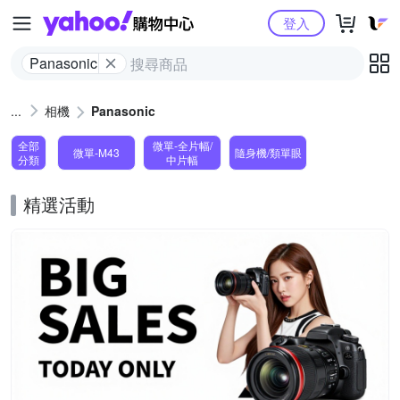
Yahoo購物中心
登入
Panasonic
相機
Panasonic
全部
微單-全片幅/
微單-M43
隨身機/類單眼
分類
中片幅
精選活動