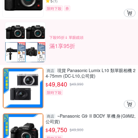
5
(
1
)
限時下殺
券
下殺95折⇓ 單眼鏡頭
滿1享95折
現貨 Panasonic Lumix L10 類單眼相機 2
商店
4-75mm (DC-L10,公司貨)
49,840
$
$
49,990
限時下殺
~Panasonic G9 II BODY 單機身(G9M2,
商店
公司貨)
49,750
$
$
49,900
限時下殺