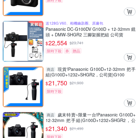
送128G V60、相機鑰匙圈、原廠包
Panasonic DC-G100DV G100D + 12-32mm 鏡
頭 + DMW-SHGR2 三腳架握把組 公司貨
22,554
$
$
23,741
限時下殺
券
贈品
現貨!Panasonic G100D+12-32mm 把手
商店
組(G100D+1232+SHGR2，公司貨)G100
21,750
$
$
21,900
限時下殺
歲末特賣~限量一台!Panasonic G100D+
商店
12-32mm 把手組(G100D+1232+SHGR2，公
司貨)
21,340
$
$
21,490
限時下殺