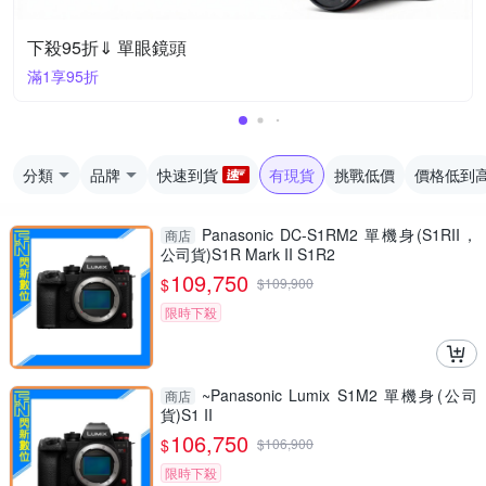
下殺95折⇓ 單眼鏡頭
滿1享95折
分類
品牌
快速到貨
有現貨
挑戰低價
價格低到
Panasonic DC-S1RM2 單機身(S1RII，
商店
公司貨)S1R Mark II S1R2
109,750
$
$
109,900
限時下殺
~Panasonic Lumix S1M2 單機身(公司
商店
貨)S1 II
106,750
$
$
106,900
限時下殺