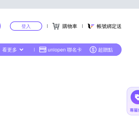
購物車
帳號綁定送
登入
看更多
uniopen 聯名卡
超贈點