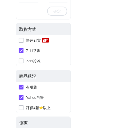
確定
取貨方式
快速到貨
7-11常溫
7-11冷凍
商品狀況
有現貨
Yahoo自營
評價4顆
以上
優惠