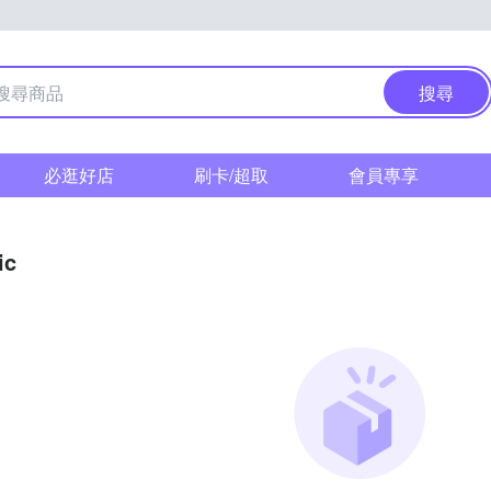
搜尋
必逛好店
刷卡/超取
會員專享
ic