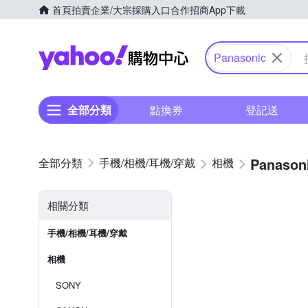
首頁
拍賣
企業/大宗採購入口
合作招商
App下載
Yahoo購物中心
Panasonic
全部分類
點換券
登記送
Panason
手機/相機/耳機/穿戴
相機
相關分類
手機/相機/耳機/穿戴
相機
SONY