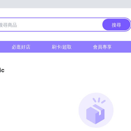
搜尋
必逛好店
刷卡/超取
會員專享
ic