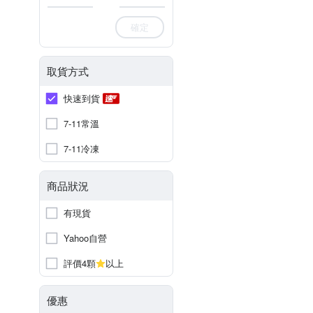
確定
取貨方式
快速到貨
7-11常溫
7-11冷凍
商品狀況
有現貨
Yahoo自營
評價4顆
以上
優惠