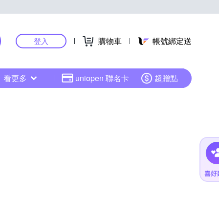
購物車
帳號綁定送
登入
看更多
uniopen 聯名卡
超贈點