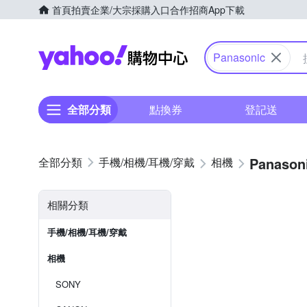
首頁
拍賣
企業/大宗採購入口
合作招商
App下載
Yahoo購物中心
Panasonic
全部分類
點換券
登記送
Panason
手機/相機/耳機/穿戴
相機
相關分類
手機/相機/耳機/穿戴
相機
SONY