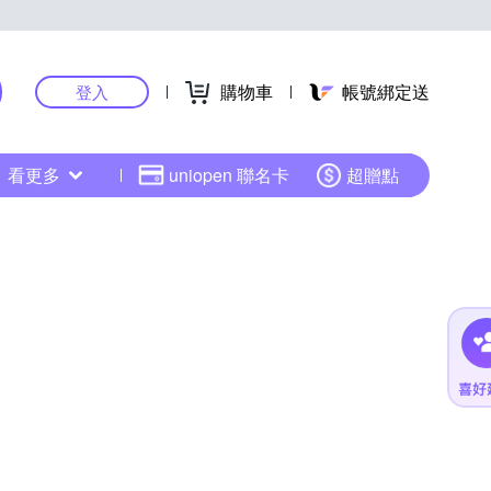
購物車
帳號綁定送
登入
看更多
uniopen 聯名卡
超贈點