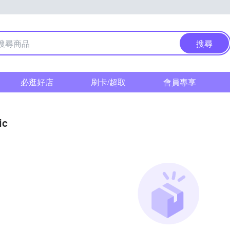
搜尋
必逛好店
刷卡/超取
會員專享
ic