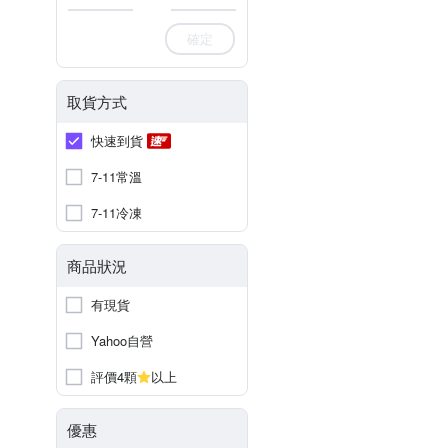
確定
取貨方式
快速到貨
7-11常溫
7-11冷凍
商品狀況
有現貨
Yahoo自營
評價4顆
以上
優惠