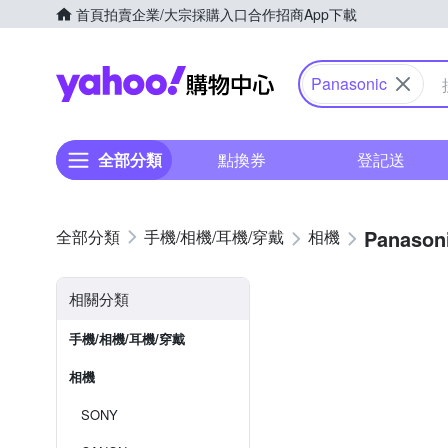
首頁
拍賣
企業/大宗採購入口
合作招商
App下載
Yahoo購物中心
Panasonic
全部分類
點換券
登記送
Panason
手機/相機/耳機/穿戴
相機
相關分類
手機/相機/耳機/穿戴
相機
SONY