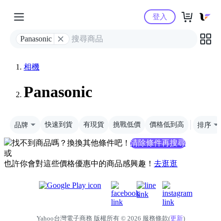
Yahoo購物中心
登入
Panasonic
相機
Panasonic
品牌
快速到貨
有現貨
挑戰低價
價格低到高
排序
找不到商品嗎？換換其他條件吧！
清除條件再搜尋
或
也許你會對這些價格優惠中的商品感興趣！
去逛逛
Yahoo台灣電子商務 版權所有 © 2026 服務條款(
更新
)