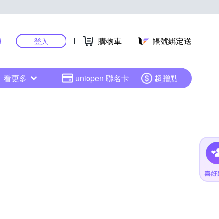
購物車
帳號綁定送
登入
看更多
uniopen 聯名卡
超贈點