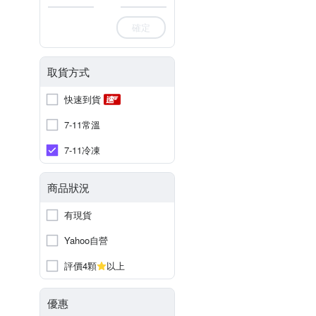
確定
取貨方式
快速到貨
7-11常溫
7-11冷凍
商品狀況
有現貨
Yahoo自營
評價4顆
以上
優惠