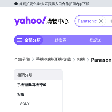
首頁
拍賣
企業/大宗採購入口
合作招商
App下載
Yahoo購物中心
Panasonic
全部分類
點換券
登記送
Panason
手機/相機/耳機/穿戴
相機
相關分類
手機/相機/耳機/穿戴
相機
SONY