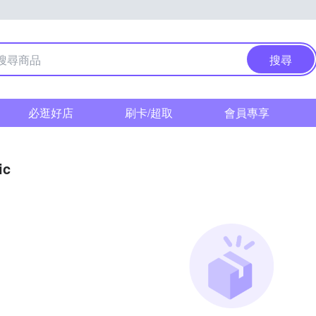
搜尋
必逛好店
刷卡/超取
會員專享
ic