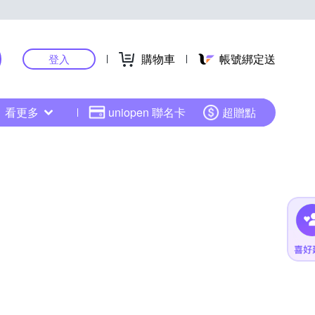
購物車
帳號綁定送
登入
看更多
uniopen 聯名卡
超贈點