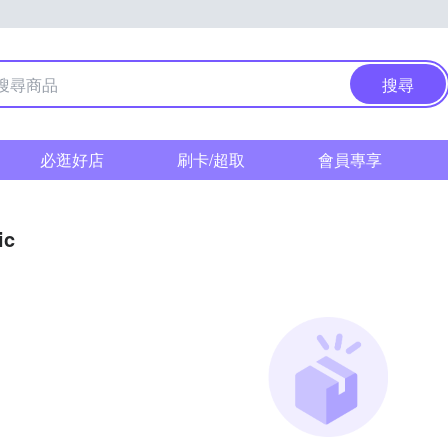
搜尋
必逛好店
刷卡/超取
會員專享
ic