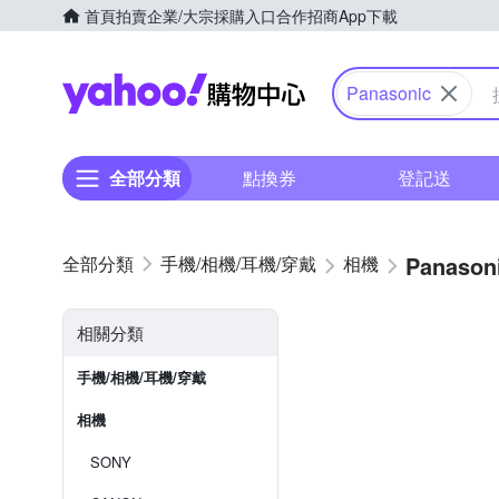
首頁
拍賣
企業/大宗採購入口
合作招商
App下載
Yahoo購物中心
Panasonic
全部分類
點換券
登記送
Panason
手機/相機/耳機/穿戴
相機
相關分類
手機/相機/耳機/穿戴
相機
SONY