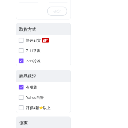
確定
取貨方式
快速到貨
7-11常溫
7-11冷凍
商品狀況
有現貨
Yahoo自營
評價4顆
以上
優惠