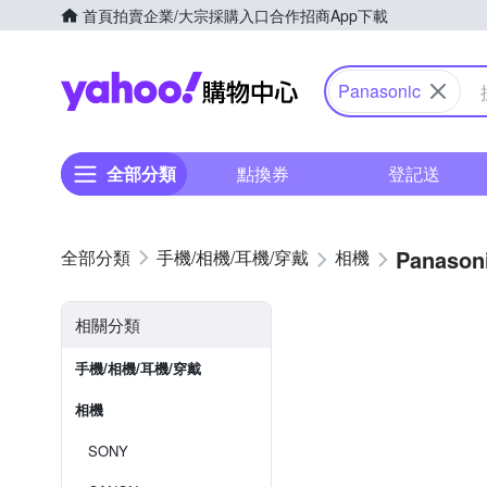
首頁
拍賣
企業/大宗採購入口
合作招商
App下載
Yahoo購物中心
Panasonic
全部分類
點換券
登記送
Panason
手機/相機/耳機/穿戴
相機
相關分類
手機/相機/耳機/穿戴
相機
SONY