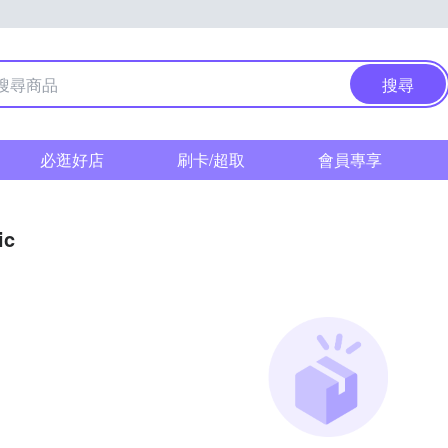
搜尋
必逛好店
刷卡/超取
會員專享
ic