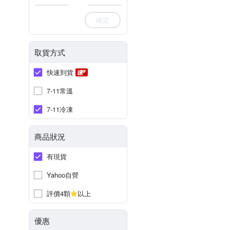
確定
取貨方式
快速到貨
7-11常溫
7-11冷凍
商品狀況
有現貨
Yahoo自營
評價4顆
以上
優惠