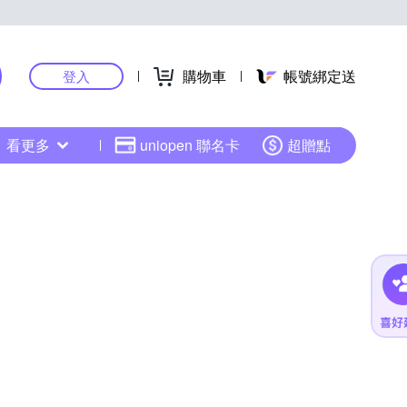
購物車
帳號綁定送
登入
看更多
uniopen 聯名卡
超贈點